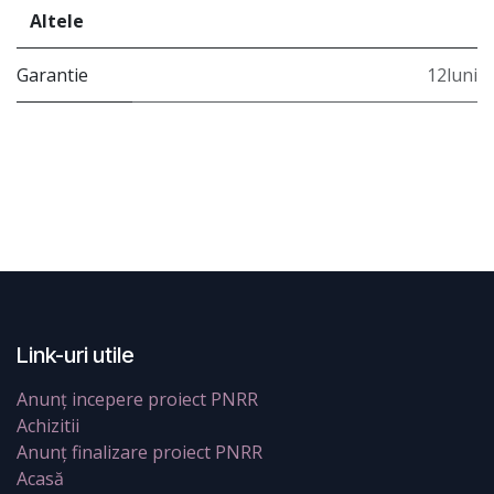
Altele
Garantie
12luni
Link-uri utile
Anunț incepere proiect PNRR
Achizitii
Anunț finalizare proiect PNRR
Acasă