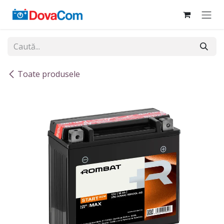
Sari la conținut
Toate produsele