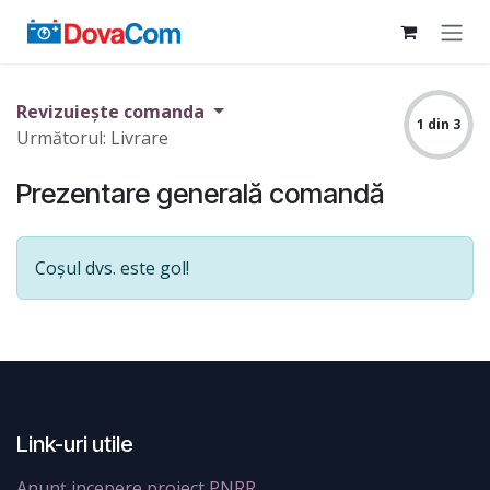
Sari la conținut
Revizuiește comanda
1 din 3
Următorul: Livrare
Prezentare generală comandă
Coșul dvs. este gol!
Link-uri utile
Anunț incepere proiect PNRR