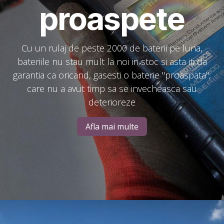
proaspete
Cu un rulaj de peste 2000 de baterii pe luna,
bateriile nu stau mult la noi in stoc si asta iti da
garantia ca oricand, gasesti o baterie "proaspata",
care nu a avut timp sa se invecheasca sau
deterioreze
Afla mai multe