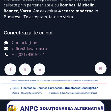
calitate prin parteneriatele cu
Rombat, Michelin,
Banner, Varta.
Am dezvoltat
4 centre moderne
in
Bucuresti. Te asteptam, fa-ne o vizita!
Conectează-te cu noi
Contactați-ne
office@dovacom.ro
+4 (021) 430.56.01