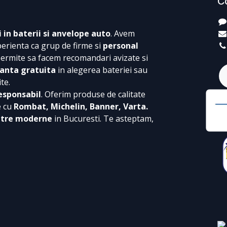
C
i in baterii si anvelope auto
. Avem
perienta ca grup de firme si
personal
permite sa facem recomandari avizate si
anta gratuita
in alegerea bateriei sau
te.
esponsabil
. Oferim produse de calitate
e cu
Rombat, Michelin, Banner, Varta.
ntre moderne
in Bucuresti. Te asteptam,