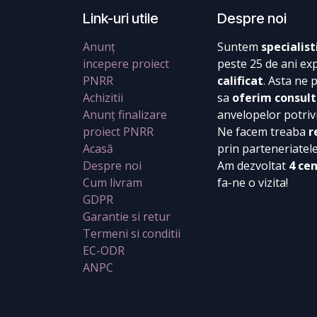
Link-uri utile
Despre noi
Anunț
Suntem
specialist
incepere proiect
peste 25 de ani ex
PNRR
calificat
. Asta ne 
Achizitii
sa
oferim consult
Anunț finalizare
anvelopelor potrivi
proiect PNRR
Ne facem treaba
r
Acasă
prin parteneriatel
Despre noi
Am dezvoltat
4 ce
Cum livram
fa-ne o vizita!
GDPR
Garantie si retur
Termeni si conditii
EC-ODR
ANPC