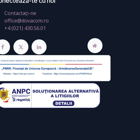
onectează-te cu noi
Contactați-ne
office@dovacom.ro
+4 (021) 430.56.01