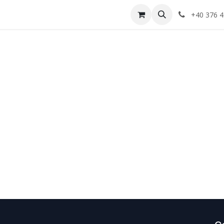
Anvelope
Informatii Utile
Service-uri montaj
+40 376 4