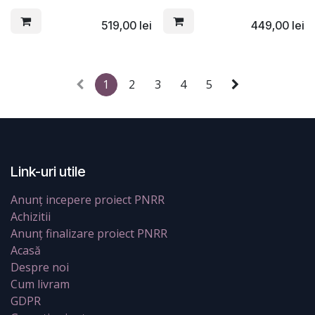
519,00
lei
449,00
lei
1
2
3
4
5
Link-uri utile
Anunț incepere proiect PNRR
Achizitii
Anunț finalizare proiect PNRR
Acasă
Despre noi
Cum livram
GDPR