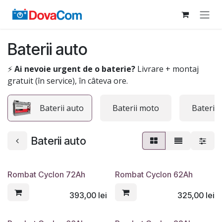
Sari la conținut
Baterii auto
⚡
Ai nevoie urgent de o baterie?
Livrare + montaj
gratuit (în service), în câteva ore.
Baterii auto
Baterii moto
Baterii 
Baterii auto
Rombat Cyclon 72Ah
Rombat Cyclon 62Ah
393,00
lei
325,00
lei