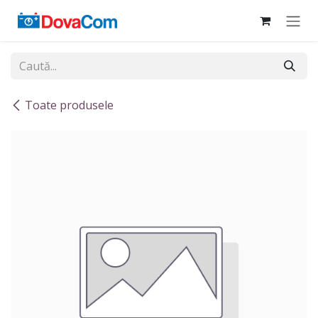
Sari la conținut
Toate produsele