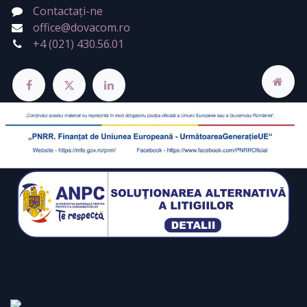
Contactați-ne
office@dovacom.ro
+4 (021) 430.56.01