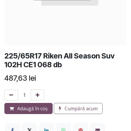
225/65R17 Riken All Season Suv
102H CE1 068 db
487,63
lei
Adaugă în coș
Cumpără acum