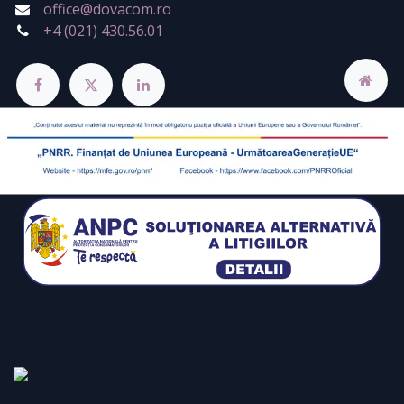
office@dovacom.ro
+4 (021) 430.56.01