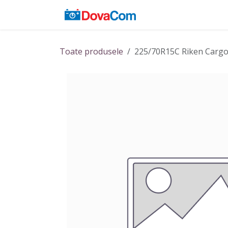
Sari la conținut
Acasă
Baterii
Toate produsele
225/70R15C Riken Cargo