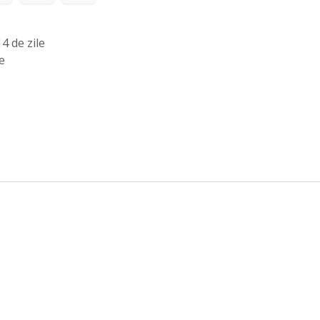
4 de zile
e