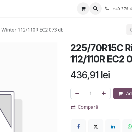
Anvelope
Informatii Utile
Service-uri montaj
+40 376 4
 Winter 112/110R EC2 073 db
225/70R15C R
112/110R EC2 
436,91
lei
Ad
Compară