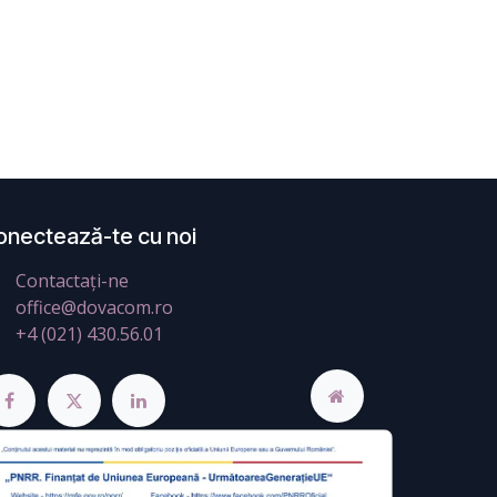
onectează-te cu noi
Contactați-ne
office@dovacom.ro
+4 (021) 430.56.01