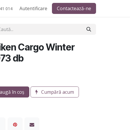
Autentificare
Contactează-ne
41 014
iken Cargo Winter
073 db
augă în coș
Cumpără acum