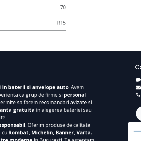
70
R15
C
i in baterii si anvelope auto
. Avem
perienta ca grup de firme si
personal
permite sa facem recomandari avizate si
anta gratuita
in alegerea bateriei sau
te.
esponsabil
. Oferim produse de calitate
e cu
Rombat, Michelin, Banner, Varta.
ntre moderne
in Bucuresti. Te asteptam,