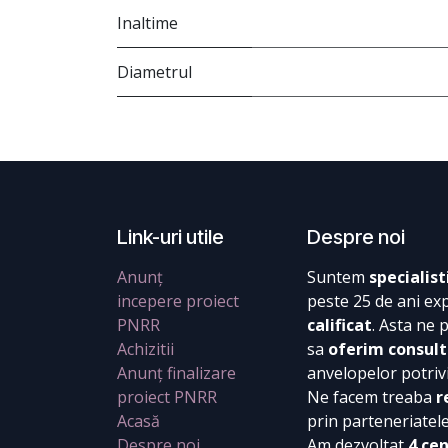
Inaltime
Diametrul
Link-uri utile
Despre noi
Anunț
Suntem
specialist
incepere proiect
peste 25 de ani ex
PNRR
calificat
. Asta ne 
Achizitii
sa
oferim consult
Anunț finalizare
anvelopelor potrivi
proiect PNRR
Ne facem treaba
r
Acasă
prin parteneriatel
Despre noi
Am dezvoltat
4 ce