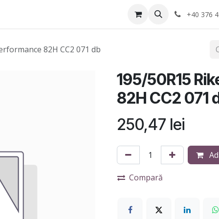
Anvelope
Informatii Utile
Service-uri montaj
+40 376 4
erformance 82H CC2 071 db
195/50R15 Ri
82H CC2 071 
250,47
lei
Ad
Compară