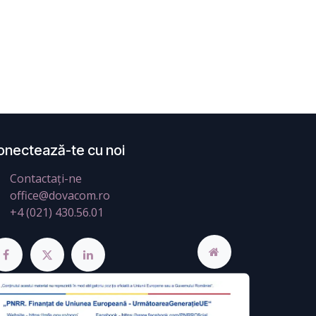
onectează-te cu noi
Contactați-ne
office@dovacom.ro
+4 (021) 430.56.01