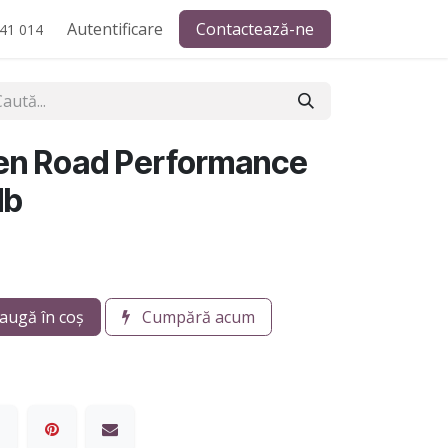
Autentificare
Contactează-ne
41 014
ken Road Performance
db
augă în coș
Cumpără acum