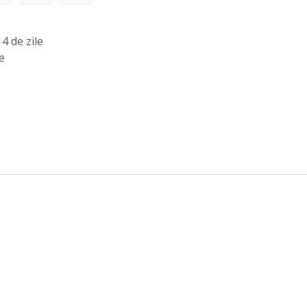
4 de zile
e