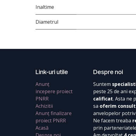
Inaltime
Diametrul
Link-uri utile
Despre noi
Anunț
Suntem
specialist
incepere proiect
peste 25 de ani ex
PNRR
calificat
. Asta ne 
Achizitii
sa
oferim consult
Anunț finalizare
anvelopelor potrivi
proiect PNRR
Ne facem treaba
r
Acasă
prin parteneriatel
Despre noi
Am dezvoltat
4 ce