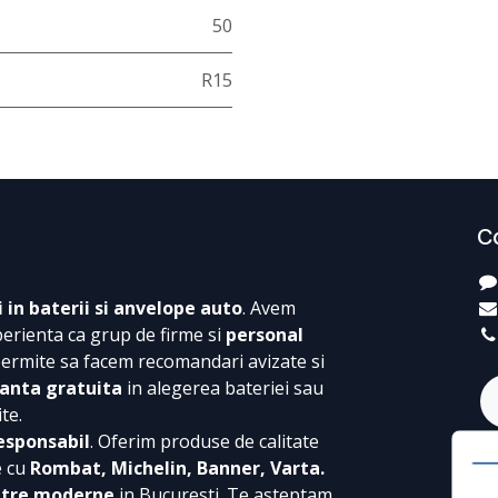
50
R15
C
i in baterii si anvelope auto
. Avem
perienta ca grup de firme si
personal
permite sa facem recomandari avizate si
anta gratuita
in alegerea bateriei sau
te.
esponsabil
. Oferim produse de calitate
e cu
Rombat, Michelin, Banner, Varta.
ntre moderne
in Bucuresti. Te asteptam,