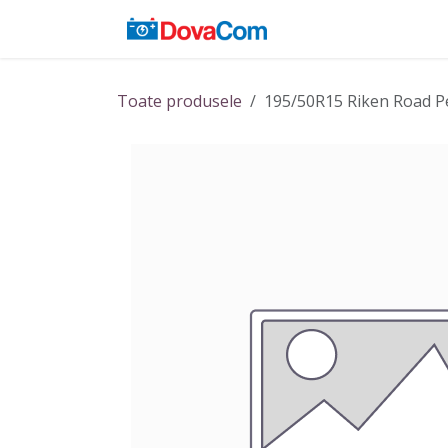
Sari la conținut
Acasă
Baterii
Toate produsele
195/50R15 Riken Road P