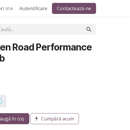
Autentificare
Contactează-ne
41 014
ken Road Performance
db
augă în coș
Cumpără acum