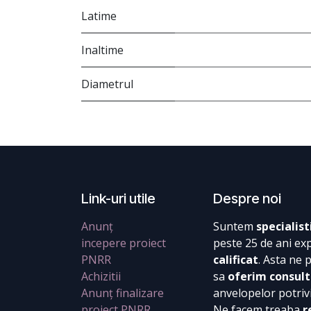
Latime
Inaltime
Diametrul
Link-uri utile
Despre noi
Anunț
Suntem
specialist
incepere proiect
peste 25 de ani ex
PNRR
calificat
. Asta ne 
Achizitii
sa
oferim consult
Anunț finalizare
anvelopelor potrivi
proiect PNRR
Ne facem treaba
r