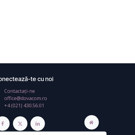
onectează-te cu noi
Contactați-ne
office@dovacom.ro
+4 (021) 430.56.01