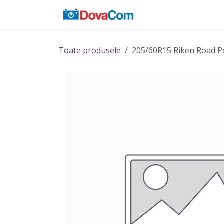
Sari la conținut
Acasă
Baterii
Toate produsele
205/60R15 Riken Road P