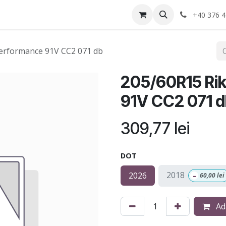
Anvelope
Informatii Utile
Service-uri montaj
+40 376 4
erformance 91V CC2 071 db
205/60R15 Ri
91V CC2 071 
309,77
lei
DOT
-
2018
2026
60,00
lei
Ad