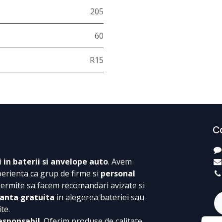
205
60
R15
C
i in baterii si anvelope auto
. Avem
perienta ca grup de firme si
personal
permite sa facem recomandari avizate si
anta gratuita
in alegerea bateriei sau
te.
esponsabil
. Oferim produse de calitate