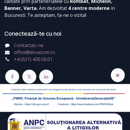
calitate prin parteneriatele cu
Rombat, Michelin,
Banner, Varta.
Am dezvoltat
4 centre moderne
in
Bucuresti. Te asteptam, fa-ne o vizita!
Conectează-te cu noi
Contactați-ne
office@dovacom.ro
+4 (021) 430.56.01