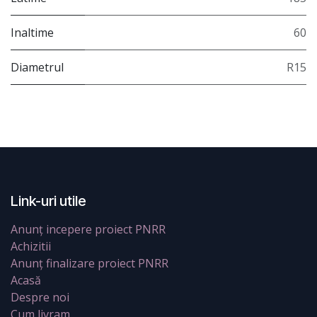
Inaltime
60
Diametrul
R15
Link-uri utile
Anunț incepere proiect PNRR
Achizitii
Anunț finalizare proiect PNRR
Acasă
Despre noi
Cum livram