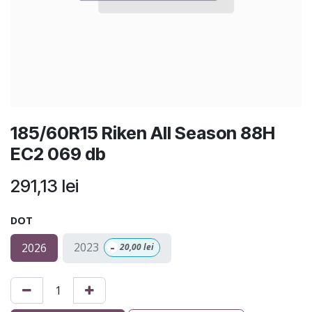
185/60R15 Riken All Season 88H
EC2 069 db
291,13
lei
DOT
-
2023
2026
20,00
lei