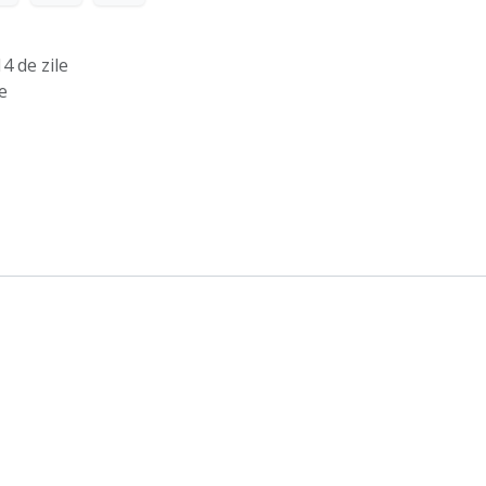
4 de zile
e