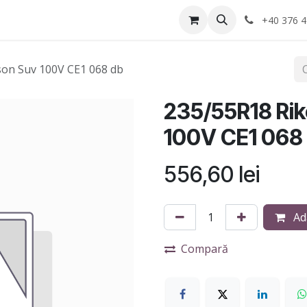
Anvelope
Informatii Utile
Service-uri montaj
+40 376 4
son Suv 100V CE1 068 db
235/55R18 Rik
100V CE1 068
556,60
lei
Ad
Compară