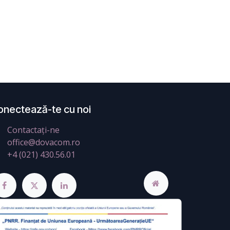
onectează-te cu noi
Contactați-ne
office@dovacom.ro
+4 (021) 430.56.01