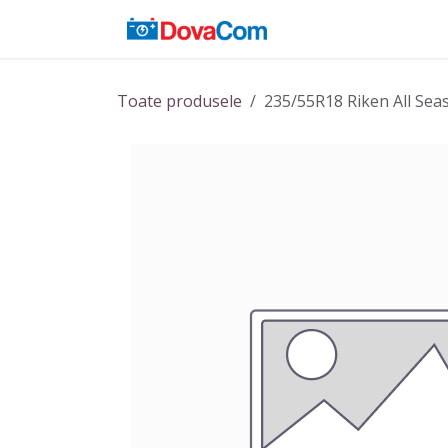
Sari la conținut
Acasă
Baterii
Toate produsele
235/55R18 Riken All Sea