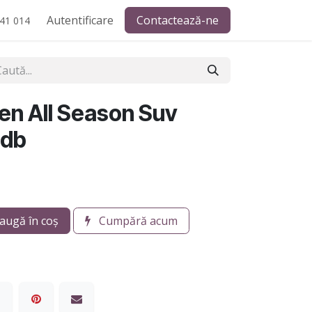
Autentificare
Contactează-ne
41 014
en All Season Suv
 db
augă în coș
Cumpără acum