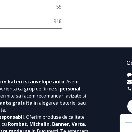
55
R18
C
i in baterii si anvelope auto
. Avem
perienta ca grup de firme si
personal
permite sa facem recomandari avizate si
anta gratuita
in alegerea bateriei sau
te.
esponsabil
. Oferim produse de calitate
e cu
Rombat, Michelin, Banner, Varta.
ntre moderne
in Bucuresti. Te asteptam,