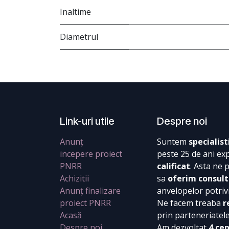
Inaltime
Diametrul
Link-uri utile
Despre noi
Anunț
Suntem
specialist
incepere proiect
peste 25 de ani ex
PNRR
calificat
. Asta ne 
Achizitii
sa
oferim consult
Anunț finalizare
anvelopelor potrivi
proiect PNRR
Ne facem treaba
r
Acasă
prin parteneriatel
Despre noi
Am dezvoltat
4 ce