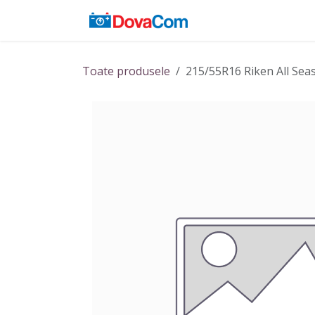
Sari la conținut
Acasă
Baterii
Toate produsele
215/55R16 Riken All Sea