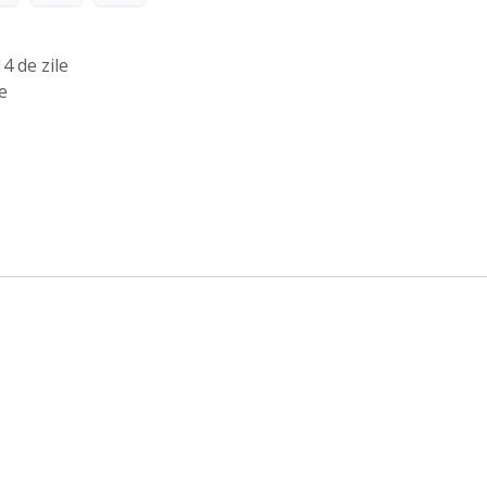
4 de zile
e