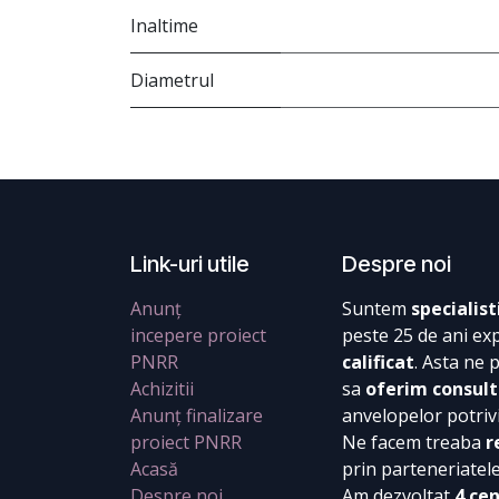
Inaltime
Diametrul
Link-uri utile
Despre noi
Anunț
Suntem
specialist
incepere proiect
peste 25 de ani ex
PNRR
calificat
. Asta ne 
Achizitii
sa
oferim consult
Anunț finalizare
anvelopelor potrivi
proiect PNRR
Ne facem treaba
r
Acasă
prin parteneriatel
Despre noi
Am dezvoltat
4 ce