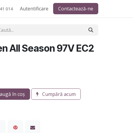
Autentificare
Contactează-ne
41 014
en All Season 97V EC2
augă în coș
Cumpără acum