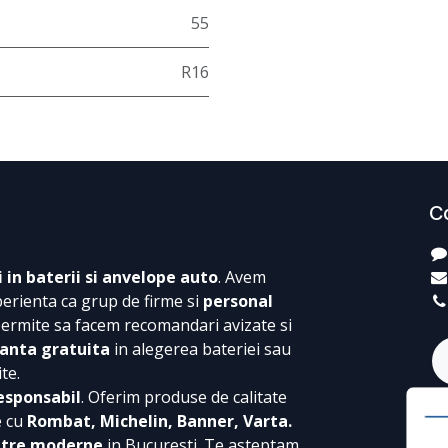
55
R16
C
i in baterii si anvelope auto
. Avem
perienta ca grup de firme si
personal
permite sa facem recomandari avizate si
anta gratuita
in alegerea bateriei sau
te.
esponsabil
. Oferim produse de calitate
e cu
Rombat, Michelin, Banner, Varta.
ntre moderne
in Bucuresti. Te asteptam,