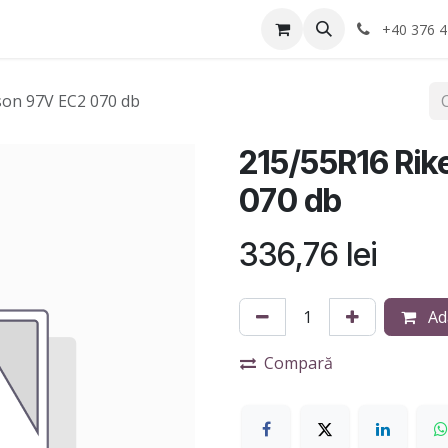
Anvelope
Informatii Utile
Service-uri montaj
+40 376 4
son 97V EC2 070 db
215/55R16 Rik
070 db
336,76
lei
Ad
Compară