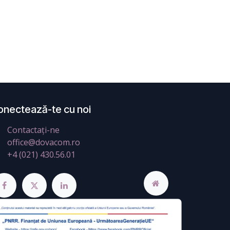
onectează-te cu noi
Contactați-ne
office@dovacom.ro
+4 (021) 430.56.01