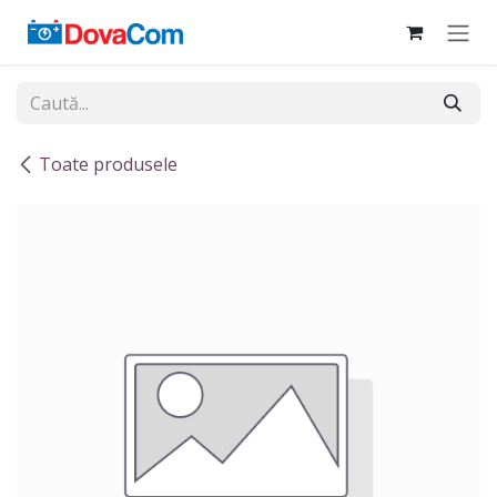
Sari la conținut
Toate produsele