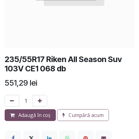
235/55R17 Riken All Season Suv
103V CE1 068 db
551,29
lei
Adaugă în coș
Cumpără acum