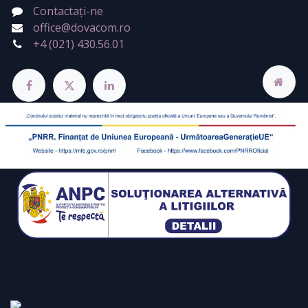
Contactați-ne
office@dovacom.ro
+4 (021) 430.56.01