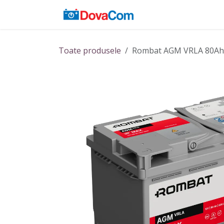
Sari la conținut
Acasă
Baterii
Toate produsele
Rombat AGM VRLA 80Ah