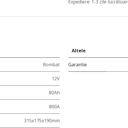
Expediere: 1-3 zile lucrătoar
Altele
Rombat
Garantie
12V
80Ah
800A
315x175x190mm