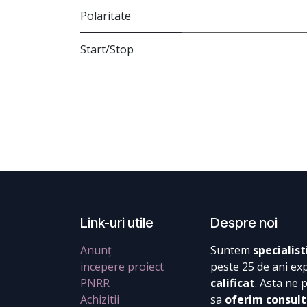
Polaritate
Start/Stop
Link-uri utile
Despre noi
Anunț
Suntem
specialist
incepere proiect
peste 25 de ani ex
PNRR
calificat
. Asta ne 
Achizitii
sa
oferim consult