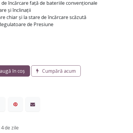
 de încărcare față de bateriile convenționale
e și înclinații
e chiar și la stare de încărcare scăzută
Regulatoare de Presiune
augă în coș
Cumpără acum
4 de zile