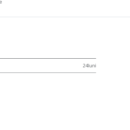
e
24luni