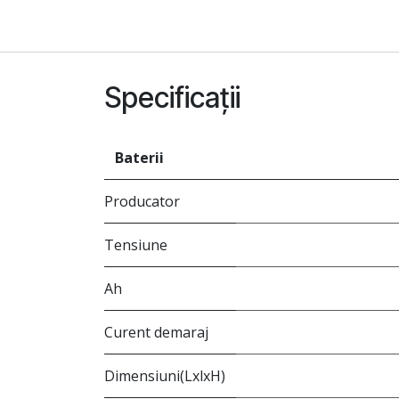
Specificații
Baterii
Producator
Tensiune
Ah
Curent demaraj
Dimensiuni(LxlxH)