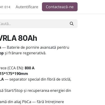
Autentificare
Contactează-ne
41 014
VRLA 80Ah
h
— Baterie de pornire avansată pentru
op
și frânare regenerativă.
rece (CCA EN):
800 A
15*175*190mm
LA
— separator special din fibră de sticlă,
să Start/Stop și recuperarea energiei din
amă din aliaj PbCa — fără întreținere