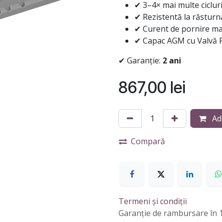
✔ 3–4× mai multe cicluri
✔ Rezistentă la răsturnar
✔ Curent de pornire mar
✔ Capac AGM cu Valvă 
✔ Garanție:
2 ani
867,00
lei
Ad
Compară
Termeni și condiții
Garanție de rambursare în 1