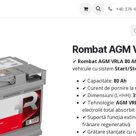
Anvelope
Informatii Utile
Service-uri montaj
+40 376 4
Rombat AGM 
✔
Rombat AGM VRLA 80 A
vehicule cu sistem
Start/St
✔ Capacitate:
80 Ah
✔ Curent de pornire la 
✔ Dimensiuni (L×l×H):
3
✔ Tehnologie:
AGM VR
electrolit total absorbit
✔ Suportă funcția extin
frânare regenerativă
✔ Grătare ștanțate cu r