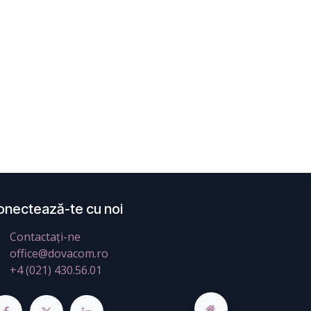
onectează-te cu noi
Contactați-ne
office@dovacom.ro
+4 (021) 430.56.01