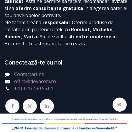
calificat
. Asta ne permite sa facem recomandari avizate
si sa
oferim consultanta gratuita
in alegerea bateriei
sau anvelopelor potrivite.
Ne facem treaba
responsabil
. Oferim produse de
calitate prin parteneriatele cu
Rombat, Michelin,
Banner, Varta.
Am dezvoltat
4 centre moderne
in
Bucuresti. Te asteptam, fa-ne o vizita!
Conectează-te cu noi
Contactați-ne
office@dovacom.ro
+4 (021) 430.56.01