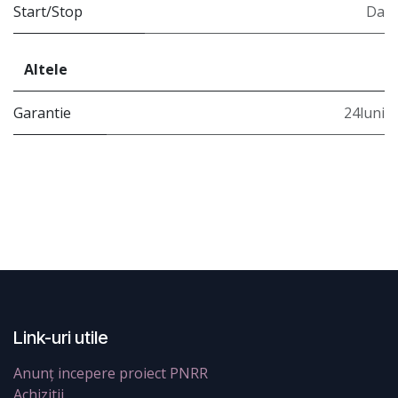
Start/Stop
Da
Altele
Garantie
24luni
Link-uri utile
Anunț incepere proiect PNRR
Achizitii