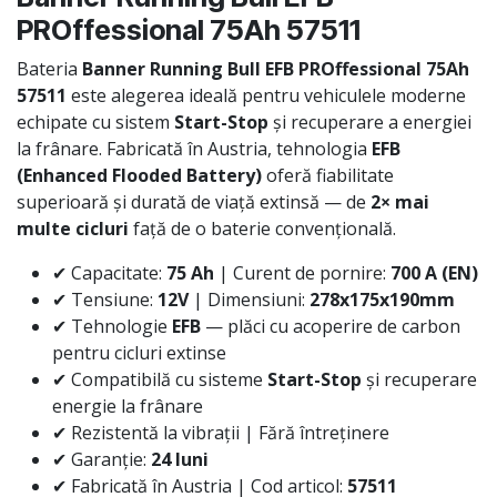
PROffessional 75Ah 57511
Bateria
Banner Running Bull EFB PROffessional 75Ah
57511
este alegerea ideală pentru vehiculele moderne
echipate cu sistem
Start-Stop
și recuperare a energiei
la frânare. Fabricată în Austria, tehnologia
EFB
(Enhanced Flooded Battery)
oferă fiabilitate
superioară și durată de viață extinsă — de
2× mai
multe cicluri
față de o baterie convențională.
✔ Capacitate:
75 Ah
| Curent de pornire:
700 A (EN)
✔ Tensiune:
12V
| Dimensiuni:
278x175x190mm
✔ Tehnologie
EFB
— plăci cu acoperire de carbon
pentru cicluri extinse
✔ Compatibilă cu sisteme
Start-Stop
și recuperare
energie la frânare
✔ Rezistentă la vibrații | Fără întreținere
✔ Garanție:
24 luni
✔ Fabricată în Austria | Cod articol:
57511