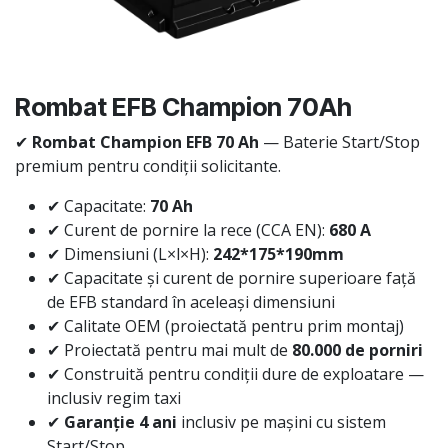
Rombat EFB Champion 70Ah
✔
Rombat Champion EFB 70 Ah
— Baterie Start/Stop
premium pentru condiții solicitante.
✔ Capacitate:
70 Ah
✔ Curent de pornire la rece (CCA EN):
680 A
✔ Dimensiuni (L×l×H):
242*175*190mm
✔ Capacitate și curent de pornire superioare față
de EFB standard în aceleași dimensiuni
✔ Calitate OEM (proiectată pentru prim montaj)
✔ Proiectată pentru mai mult de
80.000 de porniri
✔ Construită pentru condiții dure de exploatare —
inclusiv regim taxi
✔
Garanție 4 ani
inclusiv pe mașini cu sistem
Start/Stop