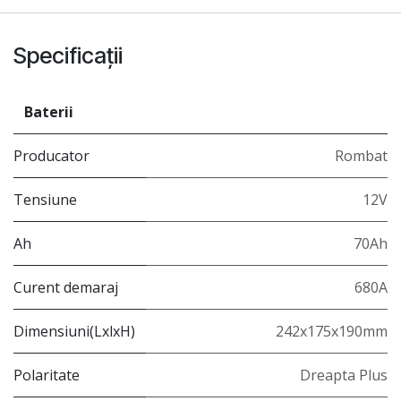
Specificații
Baterii
Producator
Rombat
Tensiune
12V
Ah
70Ah
Curent demaraj
680A
Dimensiuni(LxlxH)
242x175x190mm
Polaritate
Dreapta Plus