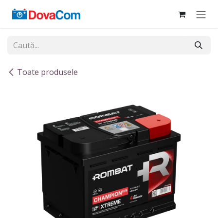
Sari la conținut
Toate produsele