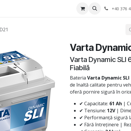
Anvelope
Informatii Utile
Service-uri montaj
+40 376 4
 D21
Varta Dynamic
Varta Dynamic SLI 6
Fiabilă
Bateria
Varta Dynamic SLI
de înaltă calitate pentru veh
oferă pornire sigură în oric
✔ Capacitate:
61 Ah
| C
✔ Tensiune:
12V
| Dime
✔ Performanță sigură la
✔ Fără întreținere | Rezi