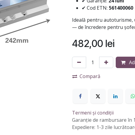
✔ Garanție:
24 luni
✔ Cod ETN:
561400060
Ideală pentru autoturisme, u
— de încredere pentru șofer
482,00
lei
Ad
Compară
Termeni și condiții
Garanție de rambursare în 1
Expediere: 1-3 zile lucrătoar