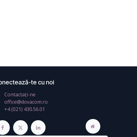
onectează-te cu noi
Contactați-ne
office@dovacom.ro
+4 (021) 430.56.01