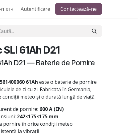
Autentificare
Contactează-ne
41 014
 SLI 61Ah D21
1Ah D21 — Baterie de Pornire
 561400060 61Ah
este o baterie de pornire
iculele de zi cu zi. Fabricată în Germania,
e condiții meteo și o durată lungă de viață.
urent de pornire:
600 A (EN)
nsiuni:
242×175×175 mm
 pornire în orice condiții meteo
stentă la vibrații