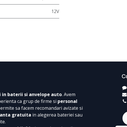
12V
C
i in baterii si anvelope auto
. Avem
perienta ca grup de firme si
personal
permite sa facem recomandari avizate si
anta gratuita
in alegerea bateriei sau
te.