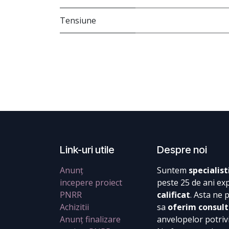
Tensiune
Link-uri utile
Despre noi
Anunț
Suntem
specialist
incepere proiect
peste 25 de ani ex
PNRR
calificat
. Asta ne 
Achizitii
sa
oferim consult
Anunț finalizare
anvelopelor potrivi