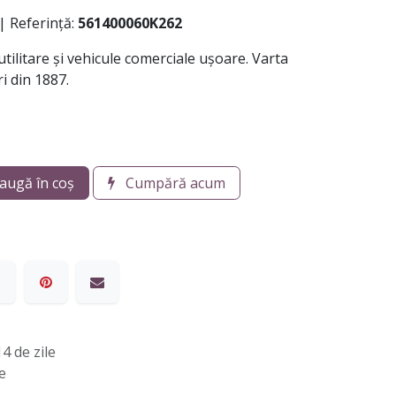
| Referință:
561400060K262
tilitare și vehicule comerciale ușoare. Varta
i din 1887.
augă în coș
Cumpără acum
4 de zile
e