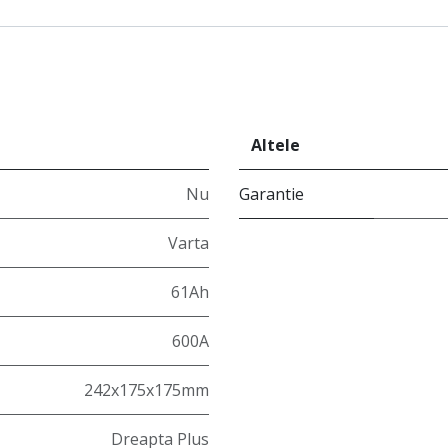
Altele
Nu
Garantie
Varta
61Ah
600A
242x175x175mm
Dreapta Plus