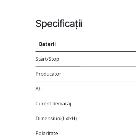
Specificații
Baterii
Start/Stop
Producator
Ah
Curent demaraj
Dimensiuni(LxlxH)
Polaritate