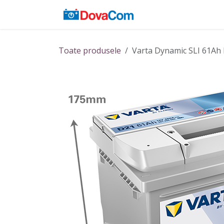
Sari la conținut
Acasă
Baterii
Toate produsele
Varta Dynamic SLI 61Ah