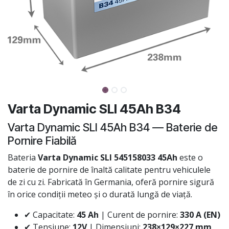
Varta Dynamic SLI 45Ah B34
Varta Dynamic SLI 45Ah B34 — Baterie de
Pornire Fiabilă
Bateria
Varta Dynamic SLI 545158033 45Ah
este o
baterie de pornire de înaltă calitate pentru vehiculele
de zi cu zi. Fabricată în Germania, oferă pornire sigură
în orice condiții meteo și o durată lungă de viață.
✔ Capacitate:
45 Ah
| Curent de pornire:
330 A (EN)
✔ Tensiune:
12V
| Dimensiuni:
238×129×227 mm