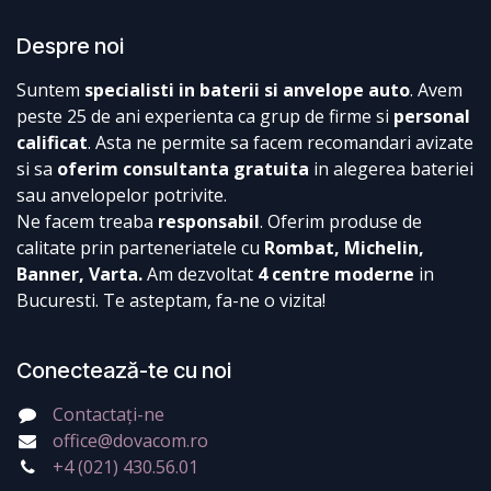
Despre noi
Suntem
specialisti in baterii si anvelope auto
. Avem
peste 25 de ani experienta ca grup de firme si
personal
calificat
. Asta ne permite sa facem recomandari avizate
si sa
oferim consultanta gratuita
in alegerea bateriei
sau anvelopelor potrivite.
Ne facem treaba
responsabil
. Oferim produse de
calitate prin parteneriatele cu
Rombat, Michelin,
Banner, Varta.
Am dezvoltat
4 centre moderne
in
Bucuresti. Te asteptam, fa-ne o vizita!
Conectează-te cu noi
Contactați-ne
office@dovacom.ro
+4 (021) 430.56.01