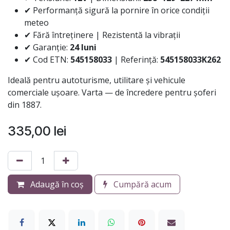
✔ Performanță sigură la pornire în orice condiții
meteo
✔ Fără întreținere | Rezistentă la vibrații
✔ Garanție:
24 luni
✔ Cod ETN:
545158033
| Referință:
545158033K262
Ideală pentru autoturisme, utilitare și vehicule
comerciale ușoare. Varta — de încredere pentru șoferi
din 1887.
335,00
lei
Adaugă în coș
Cumpără acum