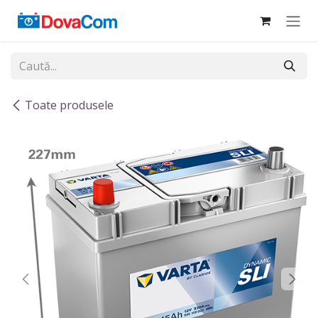
Sari la conținut
Toate produsele