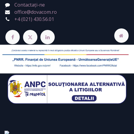
Contactați-ne
office@dovacom.ro
+4 (021) 430.56.01