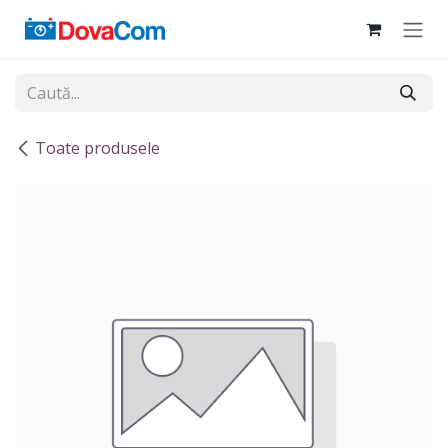
Sari la conținut
Toate produsele