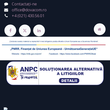
Contactați-ne
office@dovacom.ro
+4 (021) 430.56.01