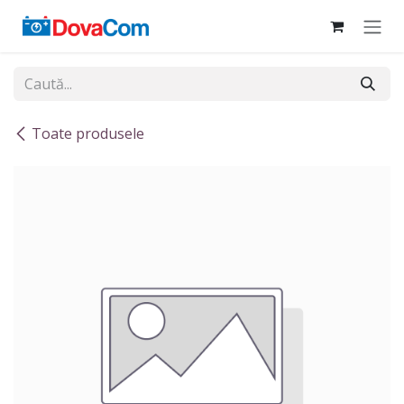
Sari la conținut
Toate produsele