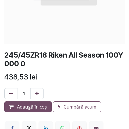
245/45ZR18 Riken All Season 100Y
000 0
438,53
lei
Adaugă în coș
Cumpără acum