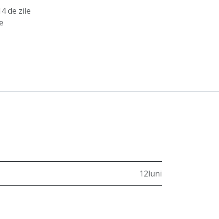
4 de zile
e
12luni