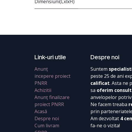
Dimensiuni(LxlxH)
Link-uri utile
Despre noi
Anunț
Suntem
specialist
incepere proiect
peste 25 de ani ex
PNRR
calificat
. Asta ne 
Achizitii
sa
oferim consult
Anunț finalizare
anvelopelor potrivi
proiect PNRR
Ne facem treaba
r
Acasă
prin parteneriatel
Despre noi
Am dezvoltat
4 ce
Cum livram
fa-ne o vizita!