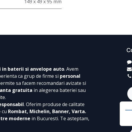
149 x 49 x 95 mm
C
i in baterii si anvelope auto
. Avem
perienta ca grup de firme si
personal
permite sa facem recomandari avizate si
anta gratuita
in alegerea bateriei sau
te.
esponsabil
. Oferim produse de calitate
e cu
Rombat, Michelin, Banner, Varta.
ntre moderne
in Bucuresti. Te asteptam,