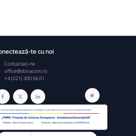
onectează-te cu noi
Contactați-ne
office@dovacom.ro
+4 (021) 430.56.01