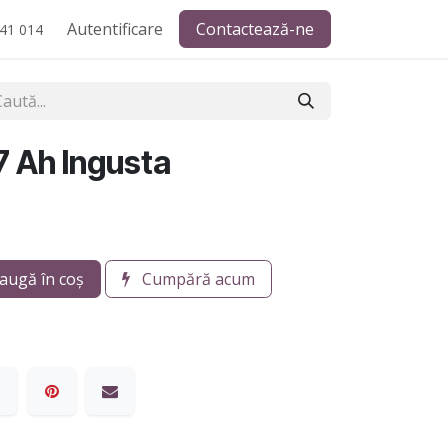
Autentificare
Contactează-ne
41 014
 Ah Ingusta
augă în coș
Cumpără acum