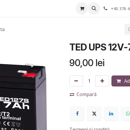
Anvelope
Informatii Utile
Service-uri montaj
+40 376 4
ta
TED UPS 12V-7
90,00
lei
Ad
Compară
Termeni și condiții