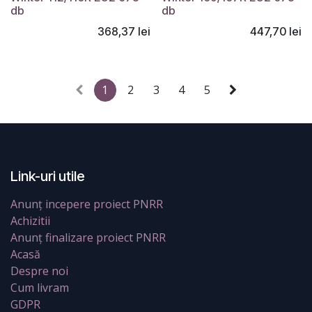
Montaj gratuit
db
db
368,37
lei
447,70
lei
1
2
3
4
5
Link-uri utile
Anunț incepere proiect PNRR
Achizitii
Anunț finalizare proiect PNRR
Acasă
Despre noi
Cum livram
GDPR