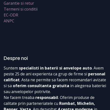
Garantie si retur
Termeni si conditii
EC-ODR
ANPC
Despre noi
Suntem
specialisti in baterii si anvelope auto
. Avem
peste 25 de ani experienta ca grup de firme si
personal
calificat
. Asta ne permite sa facem recomandari avizate
si sa
oferim consultanta gratuita
in alegerea bateriei
sau anvelopelor potrivite.
Ne facem treaba
responsabil
. Oferim produse de
calitate prin parteneriatele cu
Rombat, Michelin,
Banner, Varta.
Am dezvoltat
4 centre moderne
in