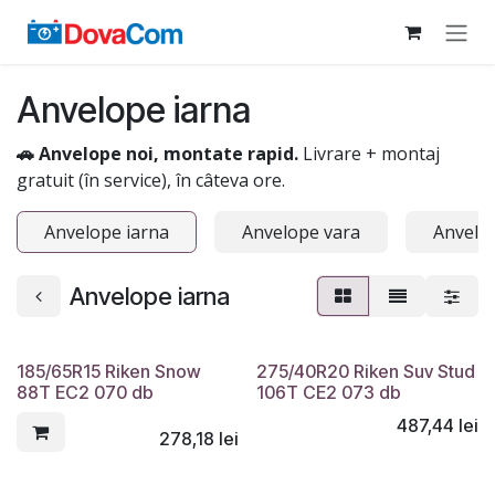
Sari la conținut
Anvelope iarna
🚗 Anvelope noi, montate rapid.
Livrare + montaj
gratuit (în service), în câteva ore.
Anvelope iarna
Anvelope vara
Anvelop
Anvelope iarna
185/65R15 Riken Snow
275/40R20 Riken Suv Stud
88T EC2 070 db
106T CE2 073 db
487,44
lei
278,18
lei