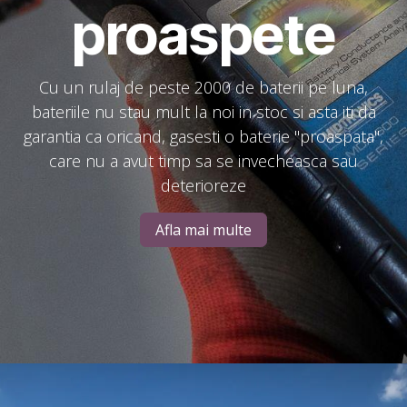
proaspete
Cu un rulaj de peste 2000 de baterii pe luna,
bateriile nu stau mult la noi in stoc si asta iti da
garantia ca oricand, gasesti o baterie "proaspata",
care nu a avut timp sa se invecheasca sau
deterioreze
Afla mai multe