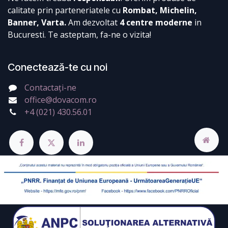
calitate prin parteneriatele cu
Rombat, Michelin,
Banner, Varta.
Am dezvoltat
4 centre moderne
in
Bucuresti. Te asteptam, fa-ne o vizita!
Conectează-te cu noi
Contactați-ne
office@dovacom.ro
+4 (021) 430.56.01