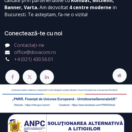
calitate prin parteneriatele cu
Rombat, Michelin,
Banner, Varta.
Am dezvoltat
4 centre moderne
in
Bucuresti. Te asteptam, fa-ne o vizita!
Conectează-te cu noi
Contactați-ne
office@dovacom.ro
+4 (021) 430.56.01