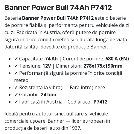
Banner Power Bull 74Ah P7412
Bateria
Banner Power Bull 74Ah P7412
este o baterie
de pornire fiabilă și performantă pentru vehiculele de zi
cu zi. Fabricată în Austria, oferă putere de pornire
sigură în orice condiții meteo și o durată lungă de viață
datorită calității dovedite de producție Banner.
✔ Capacitate:
74 Ah
| Curent de pornire:
680 A (EN)
✔ Tensiune:
12V
| Dimensiuni:
278x175x190mm
✔ Performanță sigură la pornire în orice condiții
meteo
✔ Rezistentă la vibrații | Fără întreținere
✔ Garanție:
24 luni
✔ Fabricată în Austria | Cod articol:
P7412
Ideală pentru autoturisme, utilitare și vehicule
comerciale ușoare. Banner — lider european în
producția de baterii auto din 1937.