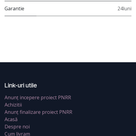
Garantie
24luni
Link-uri utile
Anunț incepere proiect PNRR
Achizitii
Anunț finalizare proiect PNRR
Acasă
Despre noi
Cum livram