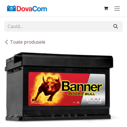
Sari la conținut
Toate produsele