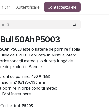
Autentificare
Contactează-ne
41 014
 Bull 50Ah P5003
 50Ah P5003
este o baterie de pornire fiabilă
ele de zi cu zi. Fabricată în Austria, oferă
orice condiții meteo și o durată lungă de
dite de producție Banner.
urent de pornire:
450 A (EN)
nsiuni:
210x175x190mm
 pornire în orice condiții meteo
| Fără întreținere
 Cod articol:
P5003