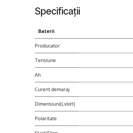
Specificații
Baterii
Producator
Tensiune
Ah
Curent demaraj
Dimensiuni(LxlxH)
Polaritate