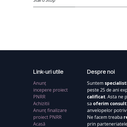
Start/Stop
Link-uri utile
Despre noi
Anunț
Suntem
specialist
incepere proiect
peste 25 de ani ex
PNRR
calificat
. Asta ne 
Achizitii
sa
oferim consult
Anunț finalizare
anvelopelor potrivi
proiect PNRR
Ne facem treaba
r
Acasă
prin parteneriatel