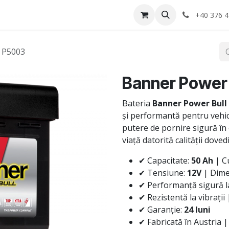
Anvelope
Informatii Utile
Service-uri montaj
+40 376 4
 P5003
Banner Power
Bateria
Banner Power Bull
și performantă pentru vehicul
putere de pornire sigură în 
viață datorită calității dove
✔ Capacitate:
50 Ah
| C
✔ Tensiune:
12V
| Dime
✔ Performanță sigură la
✔ Rezistentă la vibrații 
✔ Garanție:
24 luni
✔ Fabricată în Austria |