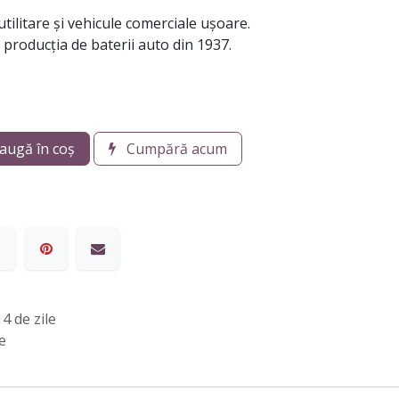
tilitare și vehicule comerciale ușoare.
producția de baterii auto din 1937.
augă în coș
Cumpără acum
4 de zile
e