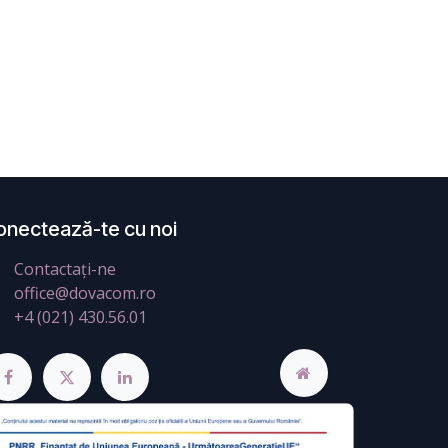
onectează-te cu noi
Contactați-ne
office@dovacom.ro
+4 (021) 430.56.01