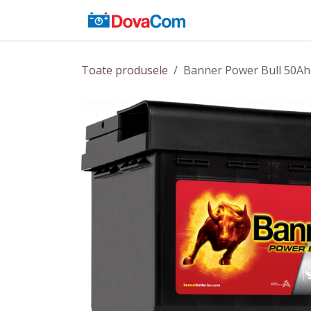
Sari la conținut
Acasă
Baterii
Toate produsele
Banner Power Bull 50Ah