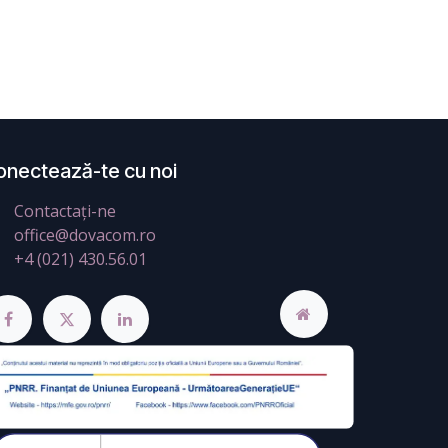
onectează-te cu noi
Contactați-ne
office@dovacom.ro
+4 (021) 430.56.01