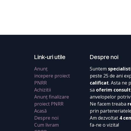
Link-uri utile
Despre noi
Anunț
Suntem
specialist
incepere proiect
peste 25 de ani ex
PNRR
calificat
. Asta ne 
Achizitii
sa
oferim consult
Anunț finalizare
anvelopelor potrivi
proiect PNRR
Ne facem treaba
r
Acasă
prin parteneriatel
Despre noi
Am dezvoltat
4 ce
Cum livram
fa-ne o vizita!