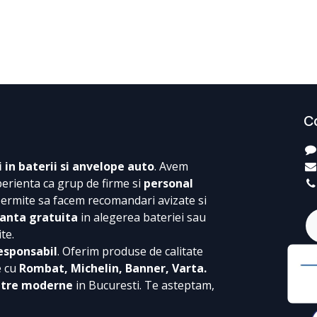
C
i in baterii si anvelope auto
. Avem
perienta ca grup de firme si
personal
permite sa facem recomandari avizate si
anta gratuita
in alegerea bateriei sau
te.
esponsabil
. Oferim produse de calitate
e cu
Rombat, Michelin, Banner, Varta.
ntre moderne
in Bucuresti. Te asteptam,