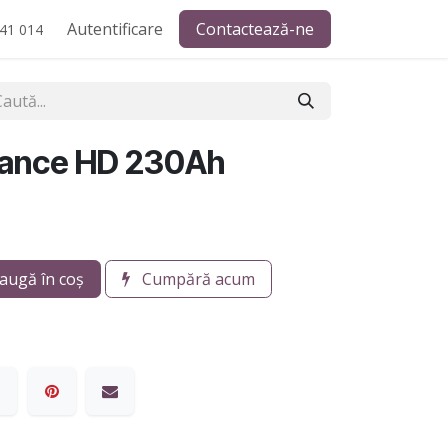
Autentificare
Contactează-ne
41 014
ance HD 230Ah
augă în coș
Cumpără acum