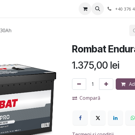
Anvelope
Informatii Utile
Service-uri montaj
+40 376 4
230Ah
Rombat Endur
1.375,00
lei
Ad
Compară
Termeni și condiții