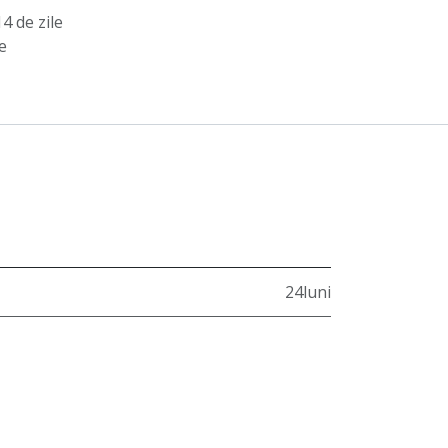
4 de zile
e
24luni