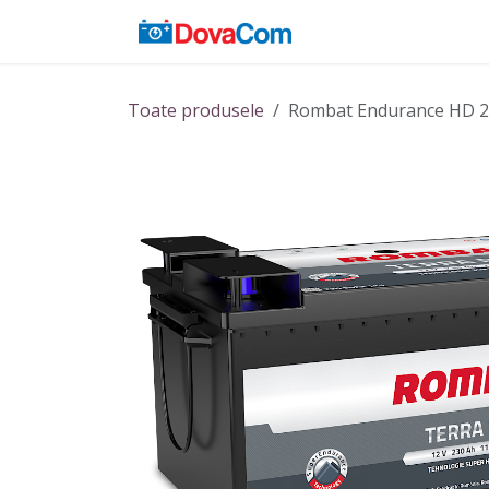
Sari la conținut
Acasă
Baterii
Toate produsele
Rombat Endurance HD 