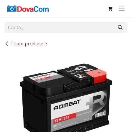
Sari la conținut
Toate produsele