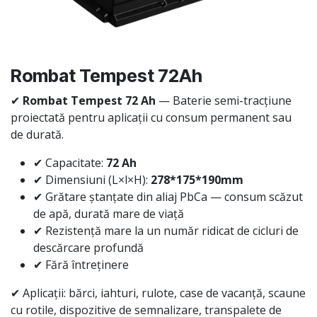
Rombat Tempest 72Ah
✔
Rombat Tempest 72 Ah
— Baterie semi-tracțiune
proiectată pentru aplicații cu consum permanent sau
de durată.
✔ Capacitate:
72 Ah
✔ Dimensiuni (L×l×H):
278*175*190mm
✔ Grătare ștanțate din aliaj PbCa — consum scăzut
de apă, durată mare de viață
✔ Rezistență mare la un număr ridicat de cicluri de
descărcare profundă
✔ Fără întreținere
✔ Aplicații: bărci, iahturi, rulote, case de vacanță, scaune
cu rotile, dispozitive de semnalizare, transpalete de