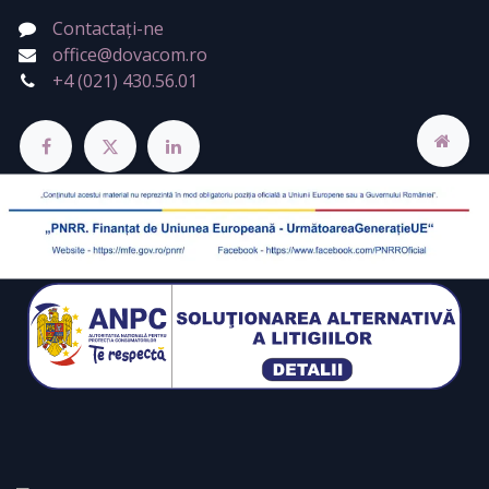
Contactați-ne
office@dovacom.ro
+4 (021) 430.56.01