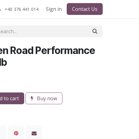
Sign in
Contact Us
+40 376 441 014
ken Road Performance
db
 to cart
Buy now