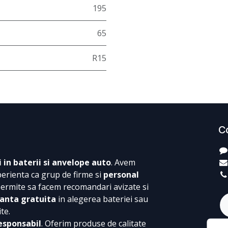
195
65
R15
C
i in baterii si anvelope auto
. Avem
perienta ca grup de firme si
personal
permite sa facem recomandari avizate si
anta gratuita
in alegerea bateriei sau
te.
esponsabil
. Oferim produse de calitate