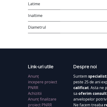
Latime
Inaltime
Diametrul
Link-uri utile
Despre noi
Anunț
Suntem
specialist
incepere proiect
peste 25 de ani ex
PNRR
calificat
. Asta ne 
Achizitii
sa
oferim consult
Anunț finalizare
anvelopelor potrivi
proiect PNRR
Ne facem treaba
r