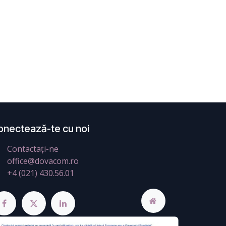
onectează-te cu noi
Contactați-ne
office@dovacom.ro
+4 (021) 430.56.01