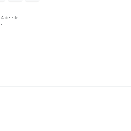
4 de zile
e