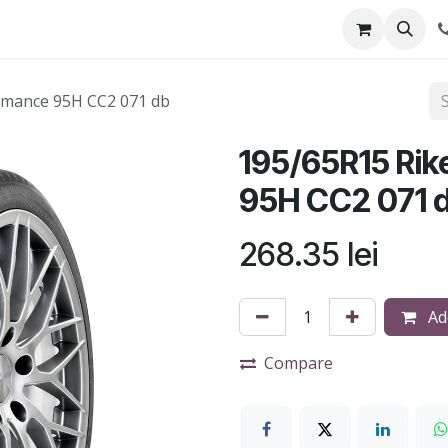
Anvelope
Blog
Service-uri montaj
rmance 95H CC2 071 db
195/65R15 Ri
95H CC2 071 
268.35
lei
Add
Compare