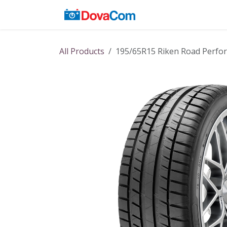
Skip to Content
Acasă
Baterii
All Products
195/65R15 Riken Road Perfo