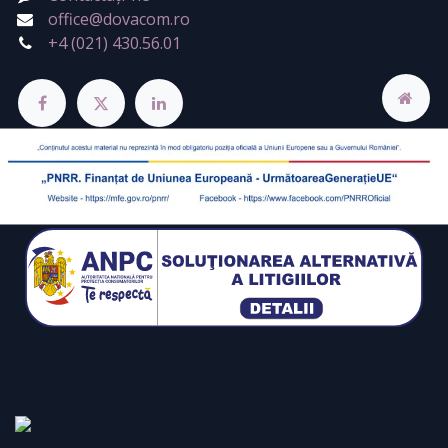
office@dovacom.ro
+4 (021) 430.56.01