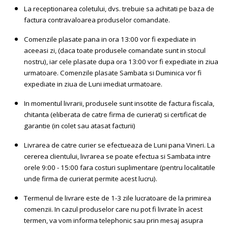
La receptionarea coletului, dvs. trebuie sa achitati pe baza de
factura contravaloarea produselor comandate.
Comenzile plasate pana in ora 13:00 vor fi expediate in
aceeasi zi, (daca toate produsele comandate sunt in stocul
nostru), iar cele plasate dupa ora 13:00 vor fi expediate in ziua
urmatoare. Comenzile plasate Sambata si Duminica vor fi
expediate in ziua de Luni imediat urmatoare.
In momentul livrarii, produsele sunt insotite de factura fiscala,
chitanta (eliberata de catre firma de curierat) si certificat de
garantie (in colet sau atasat facturii)
Livrarea de catre curier se efectueaza de Luni pana Vineri. La
cererea clientului, livrarea se poate efectua si Sambata intre
orele 9:00 - 15:00 fara costuri suplimentare (pentru localitatile
unde firma de curierat permite acest lucru).
Termenul de livrare este de 1-3 zile lucratoare de la primirea
comenzii. In cazul produselor care nu pot fi livrate în acest
termen, va vom informa telephonic sau prin mesaj asupra