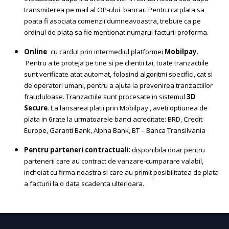
transmiterea pe mail al OP-ului bancar. Pentru ca plata sa
poata fi asociata comenzii dumneavoastra, trebuie ca pe
ordinul de plata sa fie mentionat numarul facturii proforma.
Online
cu cardul prin intermediul platformei
Mobilpay
.
Pentru a te proteja pe tine si pe clientii tai, toate tranzactiile
sunt verificate atat automat, folosind algoritmi specifici, cat si
de operatori umani, pentru a ajuta la prevenirea tranzactiilor
frauduloase. Tranzactiile sunt procesate in sistemul
3D
Secure
. La lansarea platii prin Mobilpay , aveti optiunea de
plata in 6rate la urmatoarele banci acreditate: BRD, Credit
Europe, Garanti Bank, Alpha Bank, BT – Banca Transilvania
Pentru parteneri contractuali:
disponibila doar pentru
partenerii care au contract de vanzare-cumparare valabil,
incheiat cu firma noastra si care au primit posibilitatea de plata
a facturii la o data scadenta ulterioara.