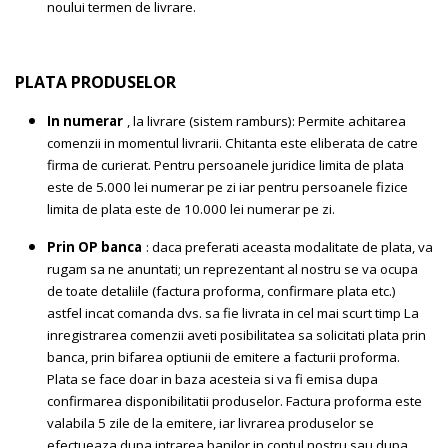
noului termen de livrare.
PLATA PRODUSELOR
In numerar
, la livrare (sistem ramburs): Permite achitarea
comenzii in momentul livrarii. Chitanta este eliberata de catre
firma de curierat. Pentru persoanele juridice limita de plata
este de 5.000 lei numerar pe zi iar pentru persoanele fizice
limita de plata este de 10.000 lei numerar pe zi.
Prin OP banca
: daca preferati aceasta modalitate de plata, va
rugam sa ne anuntati; un reprezentant al nostru se va ocupa
de toate detaliile (factura proforma, confirmare plata etc.)
astfel incat comanda dvs. sa fie livrata in cel mai scurt timp La
inregistrarea comenzii aveti posibilitatea sa solicitati plata prin
banca, prin bifarea optiunii de emitere a facturii proforma.
Plata se face doar in baza acesteia si va fi emisa dupa
confirmarea disponibilitatii produselor. Factura proforma este
valabila 5 zile de la emitere, iar livrarea produselor se
efectueaza dupa intrarea banilor in contul nostru sau dupa