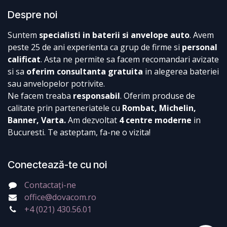
Despre noi
Suntem
specialisti in baterii si anvelope auto
. Avem
peste 25 de ani experienta ca grup de firme si
personal
calificat
. Asta ne permite sa facem recomandari avizate
si sa
oferim consultanta gratuita
in alegerea bateriei
sau anvelopelor potrivite.
Ne facem treaba
responsabil
. Oferim produse de
calitate prin parteneriatele cu
Rombat, Michelin,
Banner, Varta.
Am dezvoltat
4 centre moderne
in
Bucuresti. Te asteptam, fa-ne o vizita!
Conectează-te cu noi
Contactați-ne
office@dovacom.ro
+4 (021) 430.56.01