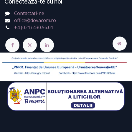
Conectează-te cu noi
Contactați-ne
office@dovacom.ro
+4 (021) 430.56.01