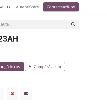
Autentificare
Contactează-ne
41 014
-23AH
augă în coș
Cumpără acum