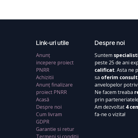
Link-uri utile
Despre noi
Anunț
Suntem
specialist
incepere proiect
peste 25 de ani ex
PNRR
calificat
. Asta ne 
Achizitii
sa
oferim consult
Anunț finalizare
anvelopelor potrivi
proiect PNRR
Ne facem treaba
r
Acasă
prin parteneriatel
Despre noi
Am dezvoltat
4 ce
Cum livram
fa-ne o vizita!
GDPR
Garantie si retur
Termeni si conditii