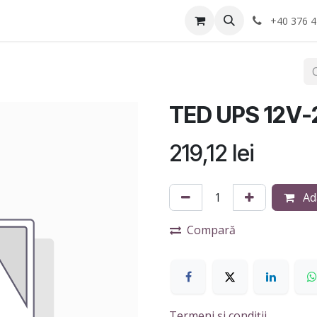
Anvelope
Informatii Utile
Service-uri montaj
+40 376 4
TED UPS 12V
219,12
lei
Ad
Compară
Termeni și condiții