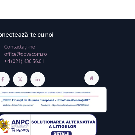
onectează-te cu noi
Contactați-ne
office@dovacom.ro
+4 (021) 430.56.01