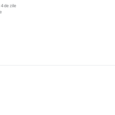
4 de zile
e