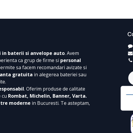
C
i in baterii si anvelope auto
. Avem
perienta ca grup de firme si
personal
permite sa facem recomandari avizate si
anta gratuita
in alegerea bateriei sau
te.
esponsabil
. Oferim produse de calitate
e cu
Rombat, Michelin, Banner, Varta.
ntre moderne
in Bucuresti. Te asteptam,