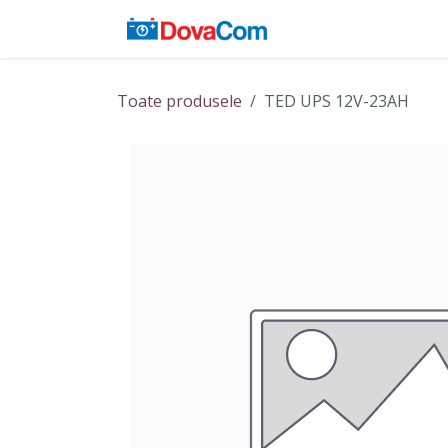
Sari la conținut
Acasă
Baterii
Toate produsele
TED UPS 12V-23AH