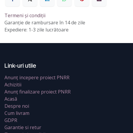
Termeni și condiții
Garanție de rambursare în 14 de zile
Expediere: 1-3 zile lucrătoare
Link-uri utile
Anunț incepere proiect PNRR
Achizitii
Anunț finalizare proiect PNRR
Acasă
Despre noi
Cum livram
GDPR
Garantie si retur