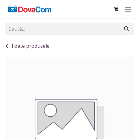
Sari la conținut
Toate produsele