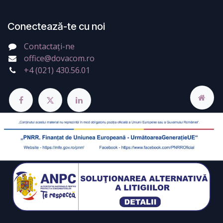
Conectează-te cu noi
Contactați-ne
office@dovacom.ro
+4 (021) 430.56.01