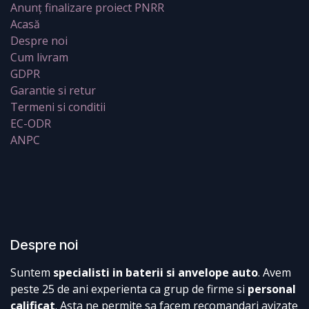
Anunț finalizare proiect PNRR
Acasă
Despre noi
Cum livram
GDPR
Garantie si retur
Termeni si conditii
EC-ODR
ANPC
Despre noi
Suntem
specialisti in baterii si anvelope auto
. Avem
peste 25 de ani experienta ca grup de firme si
personal
calificat
. Asta ne permite sa facem recomandari avizate