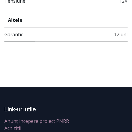
Tensiune
12V
Altele
Garantie
12luni
Link-uri utile
Anunț incepere proiect PNRR
Achizitii