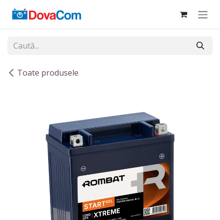
Sari la conținut
Toate produsele