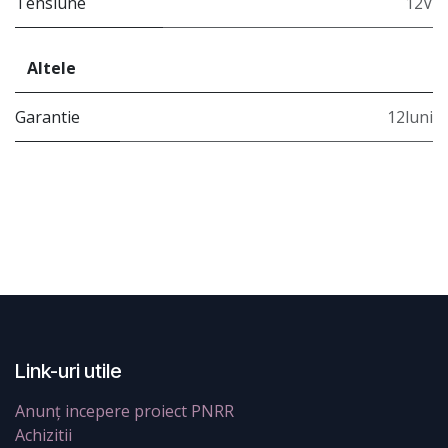
Tensiune
12V
Altele
Garantie
12luni
Link-uri utile
Anunț incepere proiect PNRR
Achizitii