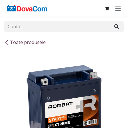
Sari la conținut
Toate produsele