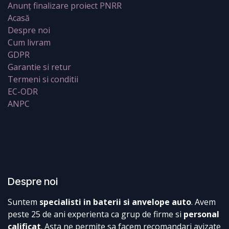
Anunț finalizare proiect PNRR
Acasă
Despre noi
Cum livram
GDPR
Garantie si retur
Termeni si conditii
EC-ODR
ANPC
Despre noi
Suntem
specialisti in baterii si anvelope auto
. Avem
peste 25 de ani experienta ca grup de firme si
personal
calificat
. Asta ne permite sa facem recomandari avizate