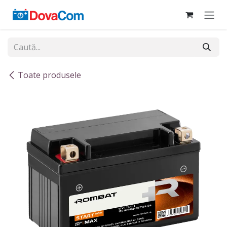
Sari la conținut
Toate produsele