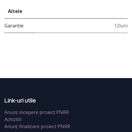
Altele
Garantie
12luni
Link-uri utile
Anunț incepere proiect PNRR
Achizitii
Anunț finalizare proiect PNRR