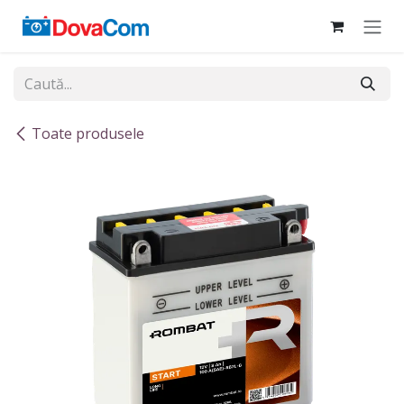
Sari la conținut
Toate produsele