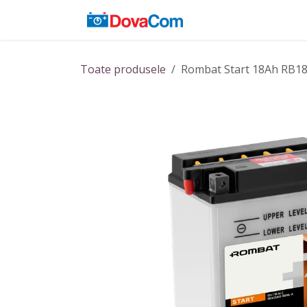
Sari la conținut
Acasă
Baterii
Toate produsele
Rombat Start 18Ah RB1