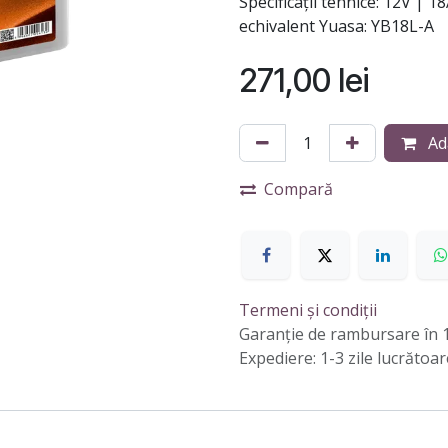
Specificații tehnice: 12V |
echivalent Yuasa: YB18L-A
271,00
lei
Ad
Compară
Termeni și condiții
Garanție de rambursare în 1
Expediere: 1-3 zile lucrătoar