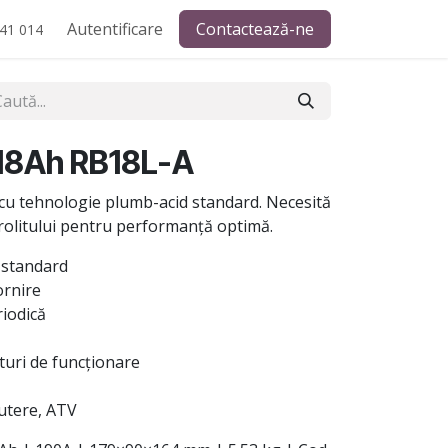
Autentificare
Contactează-ne
41 014
 18Ah RB18L-A
cu tehnologie plumb-acid standard. Necesită
trolitului pentru performanță optimă.
 standard
ornire
riodică
uri de funcționare
cutere, ATV