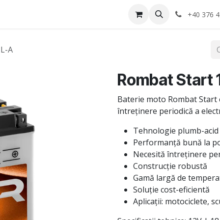
Anvelope
Informatii Utile
Service-uri montaj
+40 376 4
8L-A
Rombat Start
Baterie moto Rombat Start 
întreținere periodică a elec
Tehnologie plumb-acid
Performanță bună la p
Necesită întreținere pe
Construcție robustă
Gamă largă de temperat
Soluție cost-eficientă
Aplicații: motociclete, s