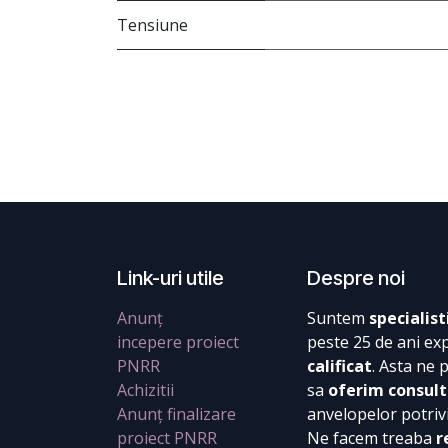
Tensiune
Link-uri utile
Despre noi
Anunț
Suntem
specialist
incepere proiect
peste 25 de ani ex
PNRR
calificat
. Asta ne 
Achizitii
sa
oferim consult
Anunț finalizare
anvelopelor potrivi
proiect PNRR
Ne facem treaba
r