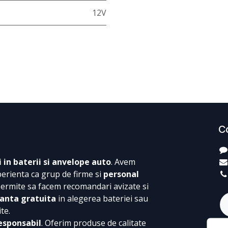
12V
C
i in baterii si anvelope auto
. Avem
perienta ca grup de firme si
personal
permite sa facem recomandari avizate si
anta gratuita
in alegerea bateriei sau
te.
esponsabil
. Oferim produse de calitate