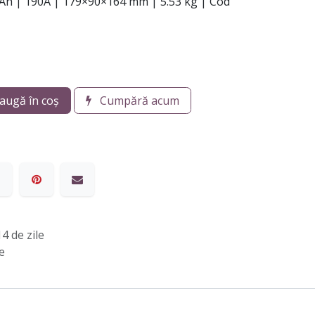
 18Ah | 190A | 179×90×164 mm | 5.53 kg | Cod
augă în coș
Cumpără acum
4 de zile
e