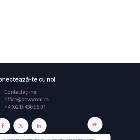
onectează-te cu noi
Contactați-ne
office@dovacom.ro
+4 (021) 430.56.01