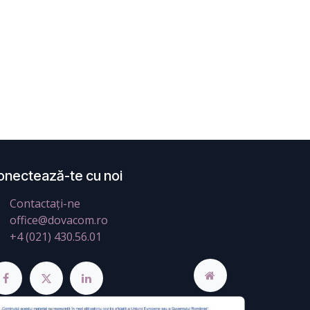
onectează-te cu noi
Contactați-ne
office@dovacom.ro
+4 (021) 430.56.01