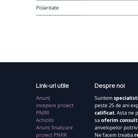
Polaritate
Link-uri utile
Despre noi
Anunț
Suntem
specialist
incepere proiect
peste 25 de ani ex
PNRR
calificat
. Asta ne 
Achizitii
sa
oferim consult
Anunț finalizare
anvelopelor potrivi
proiect PNRR
Ne facem treaba
r