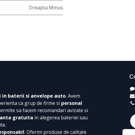
Dreapta Minus
C
i in baterii si anvelope auto
. Avem
perienta ca grup de firme si
personal
permite sa facem recomandari avizate si
anta gratuita
in alegerea bateriei sau
te.
esponsabil
. Oferim produse de calitate