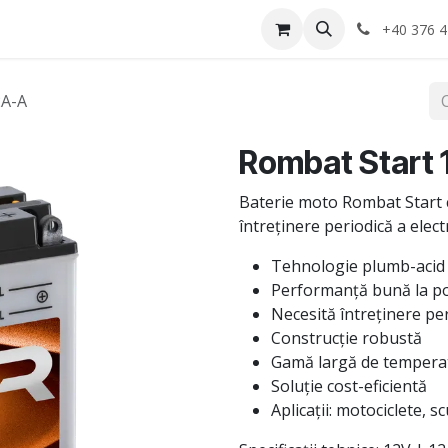
Anvelope
Informatii Utile
Service-uri montaj
+40 376 4
2A-A
Rombat Start
Baterie moto Rombat Start 
întreținere periodică a elec
Tehnologie plumb-acid
Performanță bună la p
Necesită întreținere pe
Construcție robustă
Gamă largă de temperat
Soluție cost-eficientă
Aplicații: motociclete, s