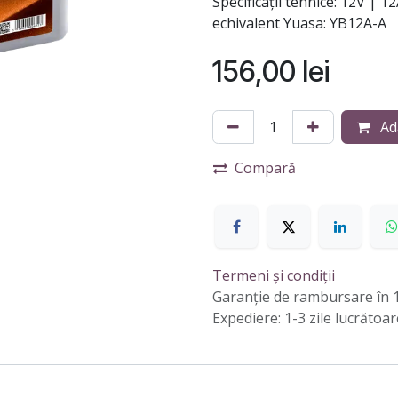
Specificații tehnice: 12V |
echivalent Yuasa: YB12A-A
156,00
lei
Ad
Compară
Termeni și condiții
Garanție de rambursare în 1
Expediere: 1-3 zile lucrătoar