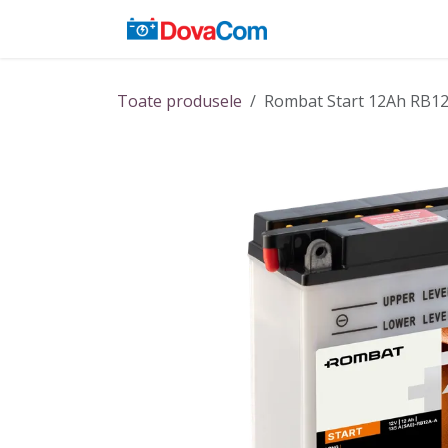
Sari la conținut
Acasă
Baterii
Toate produsele
Rombat Start 12Ah RB1