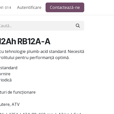
Autentificare
Contactează-ne
41 014
 12Ah RB12A-A
cu tehnologie plumb-acid standard. Necesită
trolitului pentru performanță optimă.
 standard
ornire
riodică
uri de funcționare
cutere, ATV