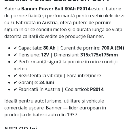
Bateria
Banner Power Bull 80Ah P8014
este o baterie
de pornire fiabilă și performantă pentru vehiculele de zi
cu zi. Fabricată în Austria, oferă putere de pornire
sigură în orice condiții meteo și o durată lungă de viață
datorită calității dovedite de producție Banner.
✔ Capacitate:
80 Ah
| Curent de pornire:
700 A (EN)
✔ Tensiune:
12V
| Dimensiuni:
315x175x175mm
✔ Performanță sigură la pornire în orice condiții
meteo
✔ Rezistentă la vibrații | Fără întreținere
✔ Garanție:
24 luni
✔ Fabricată în Austria | Cod articol:
P8014
Ideală pentru autoturisme, utilitare și vehicule
comerciale ușoare. Banner — lider european în
producția de baterii auto din 1937.