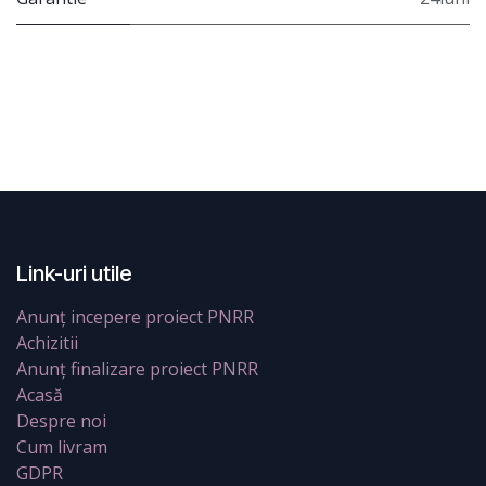
Link-uri utile
Anunț incepere proiect PNRR
Achizitii
Anunț finalizare proiect PNRR
Acasă
Despre noi
Cum livram
GDPR