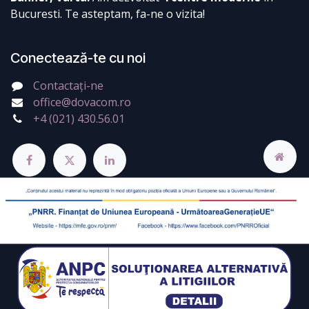
Bucuresti. Te asteptam, fa-ne o vizita!
Conectează-te cu noi
Contactați-ne
office@dovacom.ro
+4 (021) 430.56.01