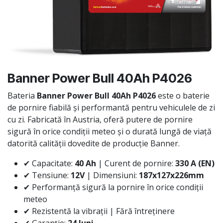
Banner Power Bull 40Ah P4026
Bateria
Banner Power Bull 40Ah P4026
este o baterie
de pornire fiabilă și performantă pentru vehiculele de zi
cu zi. Fabricată în Austria, oferă putere de pornire
sigură în orice condiții meteo și o durată lungă de viață
datorită calității dovedite de producție Banner.
✔ Capacitate:
40 Ah
| Curent de pornire:
330 A (EN)
✔ Tensiune:
12V
| Dimensiuni:
187x127x226mm
✔ Performanță sigură la pornire în orice condiții
meteo
✔ Rezistentă la vibrații | Fără întreținere