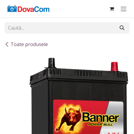
Sari la conținut
Toate produsele