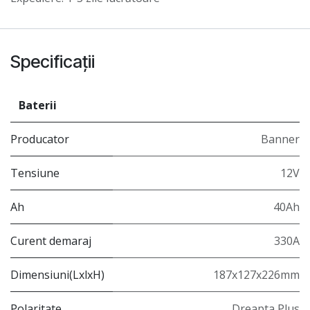
Specificații
Baterii
Producator
Banner
Tensiune
12V
Ah
40Ah
Curent demaraj
330A
Dimensiuni(LxlxH)
187x127x226mm
Polaritate
Dreapta Plus