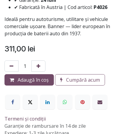
✔ Garanție:
24 luni
✔ Fabricată în Austria | Cod articol:
P4026
Ideală pentru autoturisme, utilitare și vehicule
comerciale ușoare. Banner — lider european în
producția de baterii auto din 1937.
311,00
lei
Adaugă în coș
Cumpără acum
Termeni și condiții
Garanție de rambursare în 14 de zile
Expediere: 1-3 zile lucrătoare