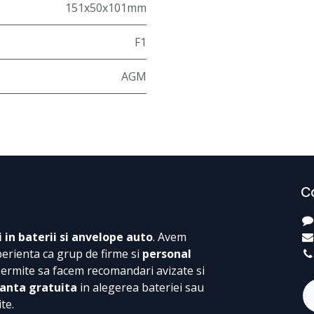
151x50x101mm
F1
AGM
C
i in baterii si anvelope auto
. Avem
perienta ca grup de firme si
personal
permite sa facem recomandari avizate si
anta gratuita
in alegerea bateriei sau
te.