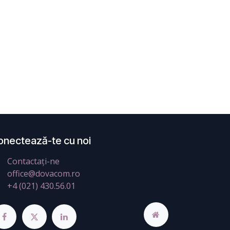
onectează-te cu noi
Contactați-ne
office@dovacom.ro
+4 (021) 430.56.01