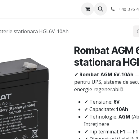
Anvelope
Informatii Utile
Service-uri montaj
+40 376 4
terie stationara HGL6V-10Ah
Rombat AGM 6
stationara H
✔
Rombat AGM 6V-10Ah
— 
pentru UPS, sisteme de secur
energie regenerabilă.
✔ Tensiune:
6V
✔ Capacitate:
10Ah
✔ Tehnologie:
AGM
(Ab
întreținere
✔ Tip terminal:
F1
— F1 