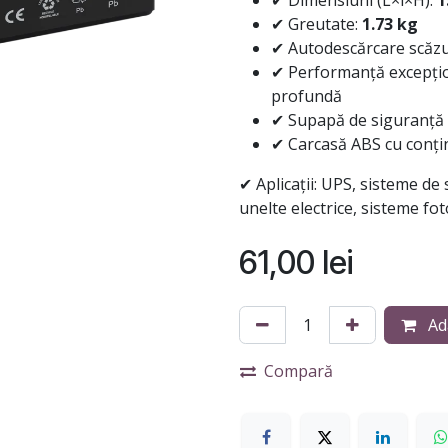
✔ Dimensiuni (L×l×H):
1
✔ Greutate:
1.73 kg
✔ Autodescărcare scăzut
✔ Performanță excepțio
profundă
✔ Supapă de siguranță 
✔ Carcasă ABS cu conținu
✔ Aplicații: UPS, sisteme de
unelte electrice, sisteme fot
61,00
lei
Ad
Compară