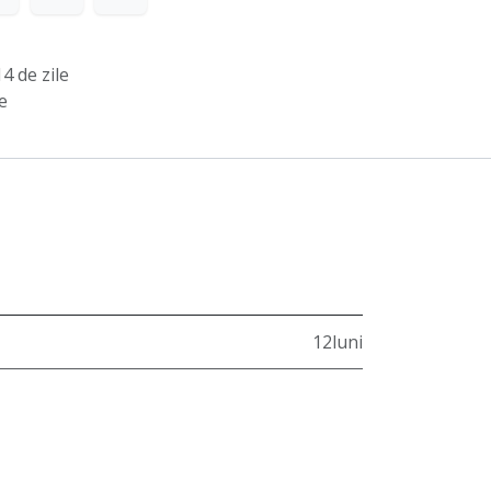
4 de zile
e
12luni