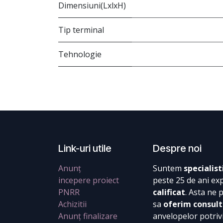
Dimensiuni(LxlxH)
Tip terminal
Tehnologie
Link-uri utile
Despre noi
Anunț
Suntem
specialist
incepere proiect
peste 25 de ani ex
PNRR
calificat
. Asta ne 
Achizitii
sa
oferim consult
Anunț finalizare
anvelopelor potrivi