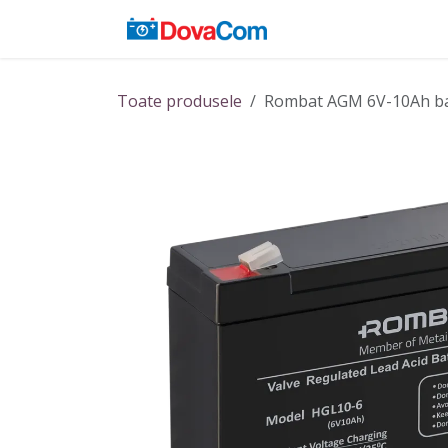
Sari la conținut
Acasă
Baterii
Toate produsele
Rombat AGM 6V-10Ah ba