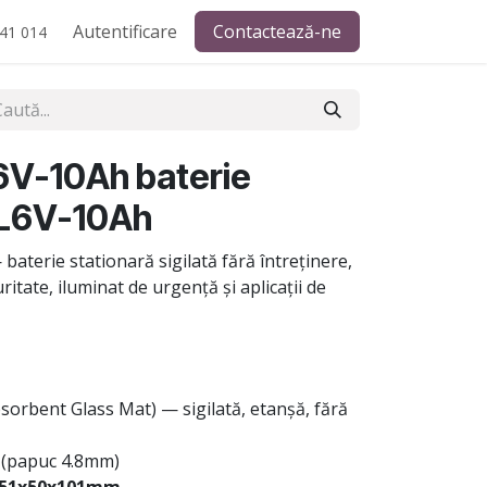
Autentificare
Contactează-ne
41 014
V-10Ah baterie
GL6V-10Ah
baterie stationară sigilată fără întreținere,
itate, iluminat de urgență și aplicații de
sorbent Glass Mat) — sigilată, etanșă, fără
(papuc 4.8mm)