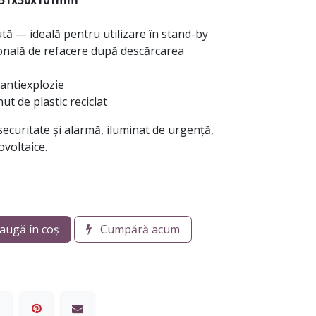
51x50x101mm
ă — ideală pentru utilizare în stand-by
nală de refacere după descărcarea
antiexplozie
t de plastic reciclat
 securitate și alarmă, iluminat de urgență,
ovoltaice.
augă în coș
Cumpără acum