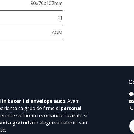
90x70x107mm
F1
AGM
C
i in baterii si anvelope auto
. Avem
perienta ca grup de firme si
personal
permite sa facem recomandari avizate si
anta gratuita
in alegerea bateriei sau
te.