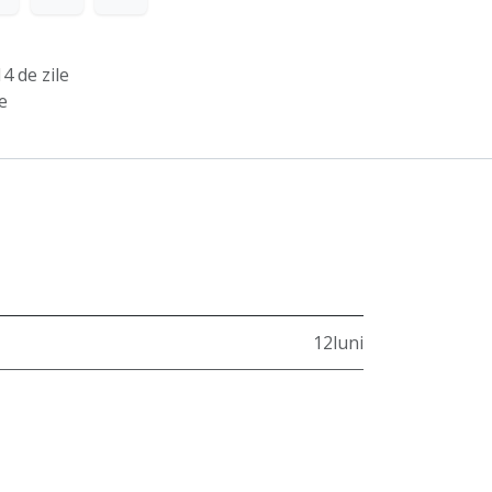
4 de zile
e
12luni