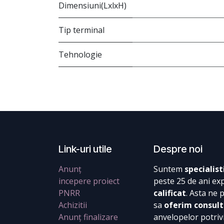
Dimensiuni(LxlxH)
Tip terminal
Tehnologie
Link-uri utile
Despre noi
Anunț
Suntem
specialist
incepere proiect
peste 25 de ani ex
PNRR
calificat
. Asta ne 
Achizitii
sa
oferim consult
Anunț finalizare
anvelopelor potrivi