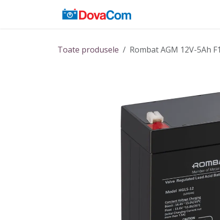
Sari la conținut
Acasă
Baterii
Toate produsele
Rombat AGM 12V-5Ah F1 