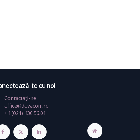
onectează-te cu noi
Contactați-ne
office@dovacom.ro
+4 (021) 430.56.01