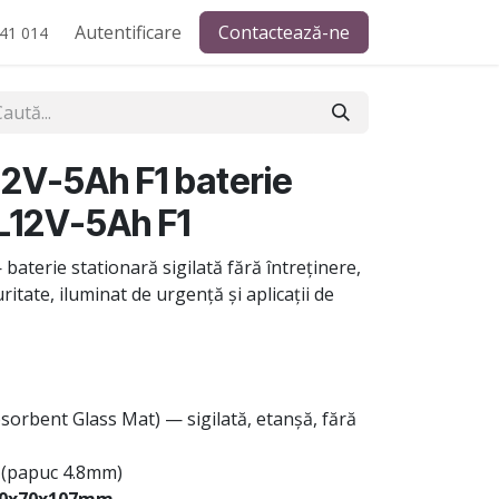
Autentificare
Contactează-ne
41 014
2V-5Ah F1 baterie
L12V-5Ah F1
baterie stationară sigilată fără întreținere,
itate, iluminat de urgență și aplicații de
sorbent Glass Mat) — sigilată, etanșă, fără
(papuc 4.8mm)