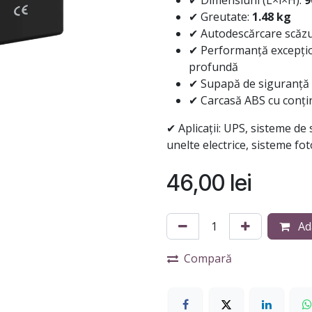
✔ Dimensiuni (L×l×H):
9
✔ Greutate:
1.48 kg
✔ Autodescărcare scăzut
✔ Performanță excepțio
profundă
✔ Supapă de siguranță 
✔ Carcasă ABS cu conținu
✔ Aplicații: UPS, sisteme de
unelte electrice, sisteme fot
46,00
lei
Ad
Compară