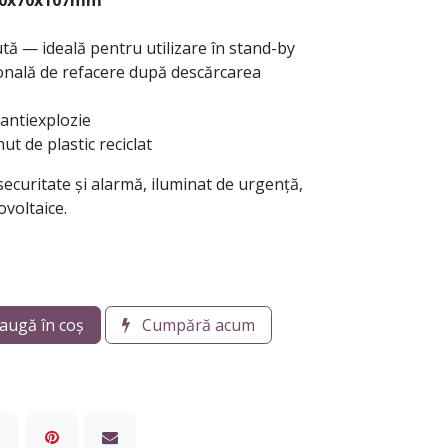
0x70x107mm
ă — ideală pentru utilizare în stand-by
nală de refacere după descărcarea
antiexplozie
t de plastic reciclat
 securitate și alarmă, iluminat de urgență,
ovoltaice.
augă în coș
Cumpără acum