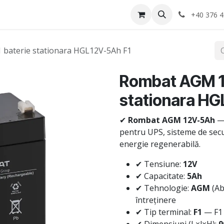
Anvelope
Informatii Utile
Service-uri montaj
+40 376 4
baterie stationara HGL12V-5Ah F1
Rombat AGM 1
stationara HG
✔
Rombat AGM 12V-5Ah
— 
pentru UPS, sisteme de secur
energie regenerabilă.
✔ Tensiune:
12V
✔ Capacitate:
5Ah
✔ Tehnologie:
AGM
(Ab
întreținere
✔ Tip terminal:
F1
— F1 