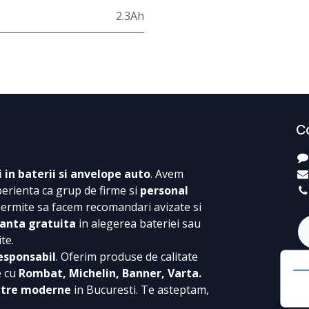
2.3Ah
C
i in baterii si anvelope auto
. Avem
perienta ca grup de firme si
personal
permite sa facem recomandari avizate si
anta gratuita
in alegerea bateriei sau
te.
esponsabil
. Oferim produse de calitate
e cu
Rombat, Michelin, Banner, Varta.
ntre moderne
in Bucuresti. Te asteptam,