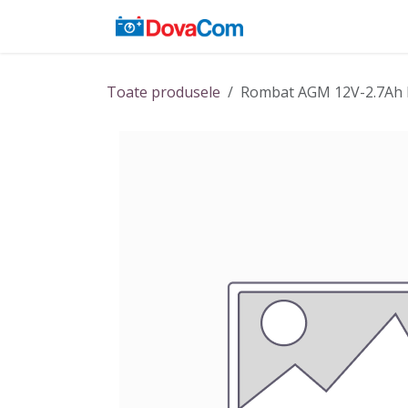
Sari la conținut
Acasă
Baterii
Toate produsele
Rombat AGM 12V-2.7Ah b