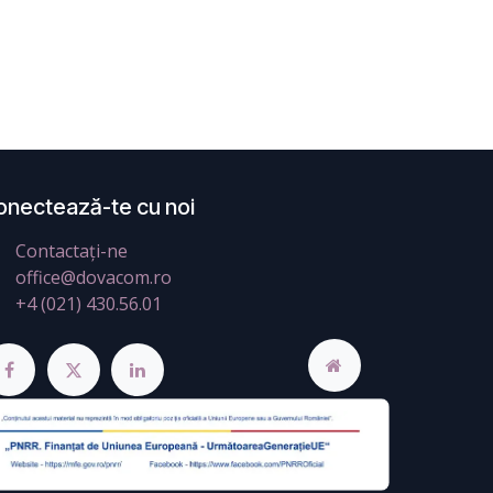
onectează-te cu noi
Contactați-ne
office@dovacom.ro
+4 (021) 430.56.01