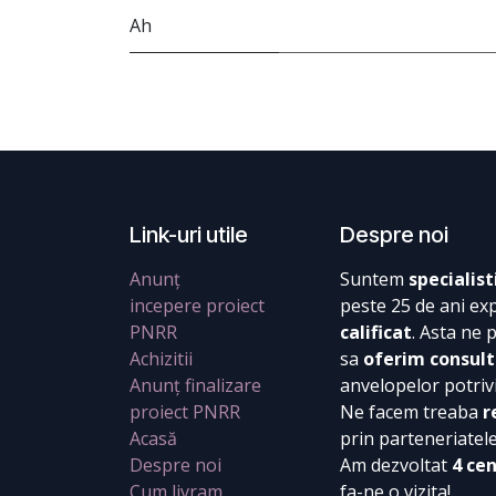
Ah
Link-uri utile
Despre noi
Anunț
Suntem
specialist
incepere proiect
peste 25 de ani ex
PNRR
calificat
. Asta ne 
Achizitii
sa
oferim consult
Anunț finalizare
anvelopelor potrivi
proiect PNRR
Ne facem treaba
r
Acasă
prin parteneriatel
Despre noi
Am dezvoltat
4 ce
Cum livram
fa-ne o vizita!