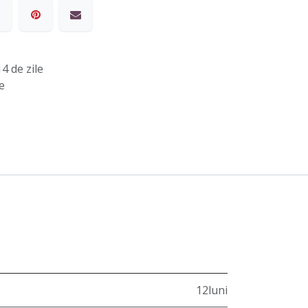
4 de zile
e
12luni