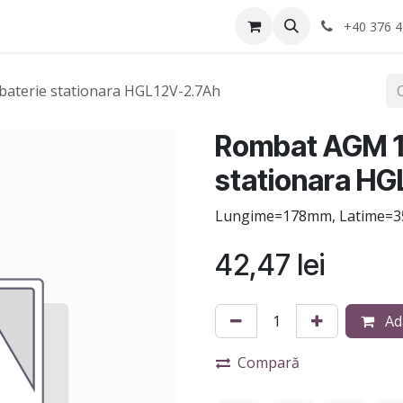
Anvelope
Informatii Utile
Service-uri montaj
+40 376 4
aterie stationara HGL12V-2.7Ah
Rombat AGM 1
stationara HG
Lungime=178mm, Latime=35
42,47
lei
Ad
Compară