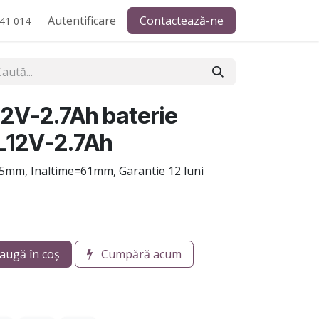
Autentificare
Contactează-ne
41 014
2V-2.7Ah baterie
L12V-2.7Ah
mm, Inaltime=61mm, Garantie 12 luni
augă în coș
Cumpără acum