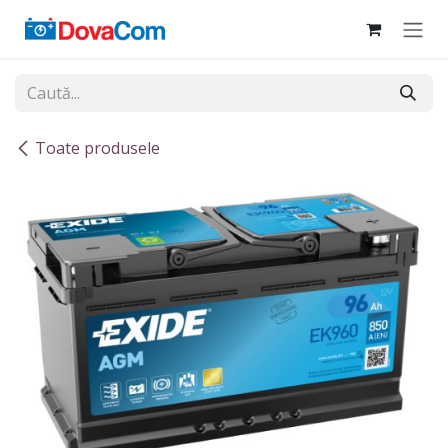
Sari la conținut
Toate produsele