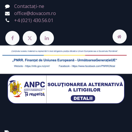
Contactați-ne
office@dovacom.ro
+4 (021) 430.56.01