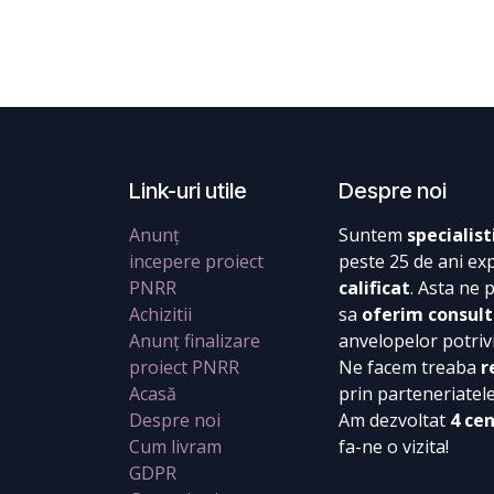
Link-uri utile
Despre noi
Anunț
Suntem
specialist
incepere proiect
peste 25 de ani ex
PNRR
calificat
. Asta ne 
Achizitii
sa
oferim consult
Anunț finalizare
anvelopelor potrivi
proiect PNRR
Ne facem treaba
r
Acasă
prin parteneriatel
Despre noi
Am dezvoltat
4 ce
Cum livram
fa-ne o vizita!
GDPR