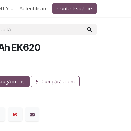
Autentificare
Contactează-ne
41 014
Ah EK620
augă în coș
Cumpără acum