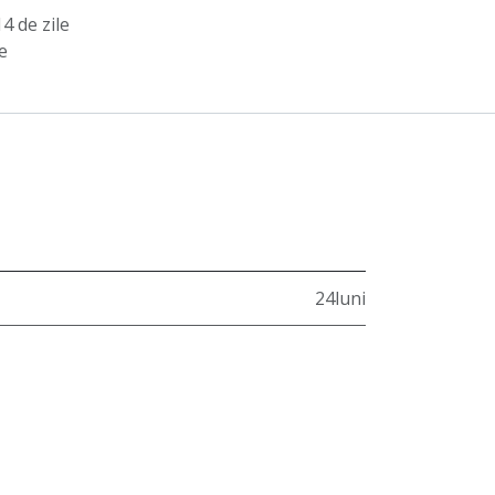
4 de zile
e
24luni