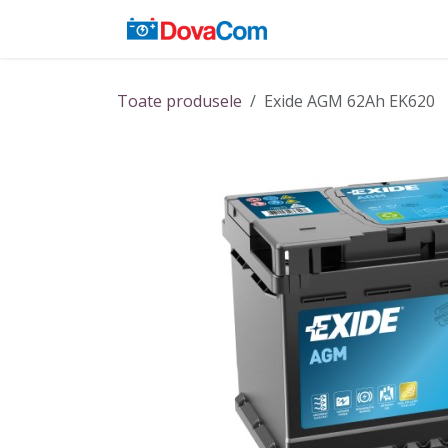
Sari la conținut
Acasă
Baterii
Toate produsele
Exide AGM 62Ah EK620