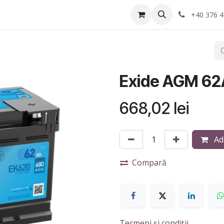
Anvelope
Informatii Utile
Service-uri montaj
+40 376 4
Exide AGM 62
668,02
lei
Ad
Compară
Termeni și condiții