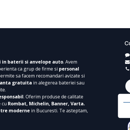
C
i in baterii si anvelope auto
. Avem
perienta ca grup de firme si
personal
permite sa facem recomandari avizate si
anta gratuita
in alegerea bateriei sau
te.
esponsabil
. Oferim produse de calitate
e cu
Rombat, Michelin, Banner, Varta.
ntre moderne
in Bucuresti. Te asteptam,