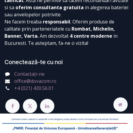
calificat
. Asta ne permite sa facem recomandari avizate
si sa
oferim consultanta gratuita
in alegerea bateriei
sau anvelopelor potrivite.
Ne facem treaba
responsabil
. Oferim produse de
calitate prin parteneriatele cu
Rombat, Michelin,
Banner, Varta.
Am dezvoltat
4 centre moderne
in
Bucuresti. Te asteptam, fa-ne o vizita!
Conectează-te cu noi
Contactați-ne
office@dovacom.ro
+4 (021) 430.56.01