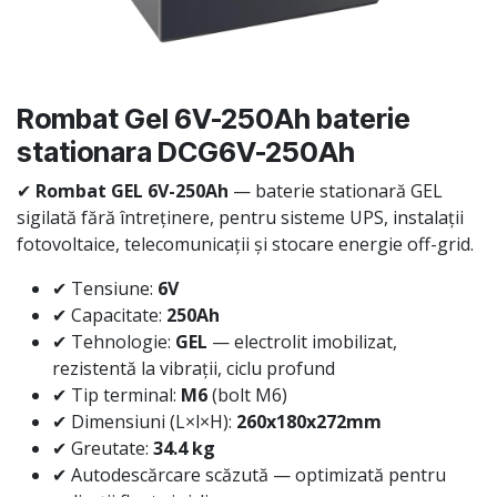
Rombat Gel 6V-250Ah baterie
stationara DCG6V-250Ah
✔
Rombat GEL 6V-250Ah
— baterie stationară GEL
sigilată fără întreținere, pentru sisteme UPS, instalații
fotovoltaice, telecomunicații și stocare energie off-grid.
✔ Tensiune:
6V
✔ Capacitate:
250Ah
✔ Tehnologie:
GEL
— electrolit imobilizat,
rezistentă la vibrații, ciclu profund
✔ Tip terminal:
M6
(bolt M6)
✔ Dimensiuni (L×l×H):
260x180x272mm
✔ Greutate:
34.4 kg
✔ Autodescărcare scăzută — optimizată pentru