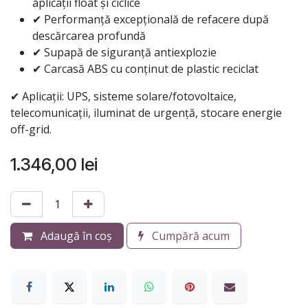
aplicații float și ciclice
✔ Performanță excepțională de refacere după
descărcarea profundă
✔ Supapă de siguranță antiexplozie
✔ Carcasă ABS cu conținut de plastic reciclat
✔ Aplicații: UPS, sisteme solare/fotovoltaice,
telecomunicații, iluminat de urgență, stocare energie
off-grid.
1.346,00
lei
Adaugă în coș
Cumpără acum