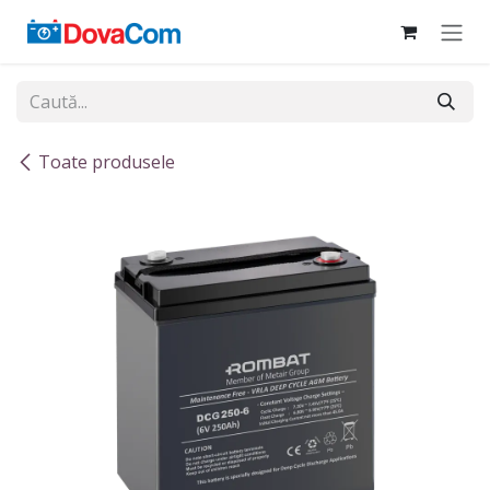
Sari la conținut
Toate produsele