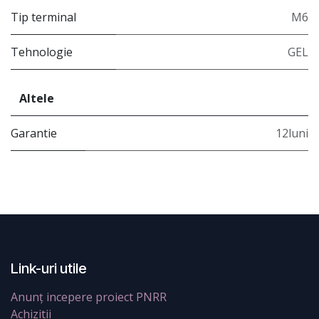
Tip terminal
M6
Tehnologie
GEL
Altele
Garantie
12luni
Link-uri utile
Anunț incepere proiect PNRR
Achizitii