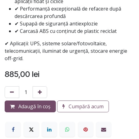
aplicații float și ciclice
✔ Performanță excepțională de refacere după
descărcarea profundă
✔ Supapă de siguranță antiexplozie
✔ Carcasă ABS cu conținut de plastic reciclat
✔ Aplicații: UPS, sisteme solare/fotovoltaice,
telecomunicații, iluminat de urgență, stocare energie
off-grid.
885,00
lei
Adaugă în coș
Cumpără acum