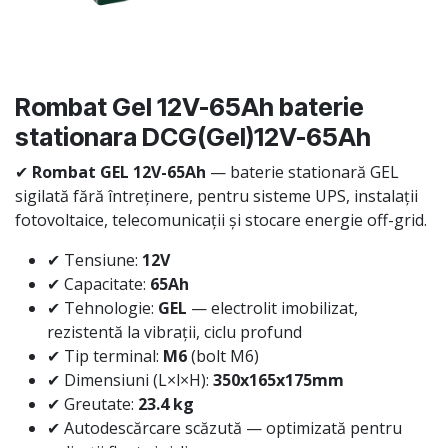
Rombat Gel 12V-65Ah baterie
stationara DCG(Gel)12V-65Ah
✔
Rombat GEL 12V-65Ah
— baterie stationară GEL
sigilată fără întreținere, pentru sisteme UPS, instalații
fotovoltaice, telecomunicații și stocare energie off-grid.
✔ Tensiune:
12V
✔ Capacitate:
65Ah
✔ Tehnologie:
GEL
— electrolit imobilizat,
rezistentă la vibrații, ciclu profund
✔ Tip terminal:
M6
(bolt M6)
✔ Dimensiuni (L×l×H):
350x165x175mm
✔ Greutate:
23.4 kg
✔ Autodescărcare scăzută — optimizată pentru