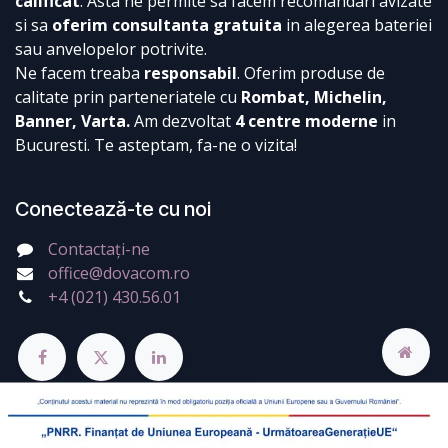
calificat
. Asta ne permite sa facem recomandari avizate
si sa
oferim consultanta gratuita
in alegerea bateriei
sau anvelopelor potrivite.
Ne facem treaba
responsabil
. Oferim produse de
calitate prin parteneriatele cu
Rombat, Michelin,
Banner, Varta.
Am dezvoltat
4 centre moderne
in
Bucuresti. Te asteptam, fa-ne o vizita!
Conectează-te cu noi
Contactați-ne
office@dovacom.ro
+4 (021) 430.56.01