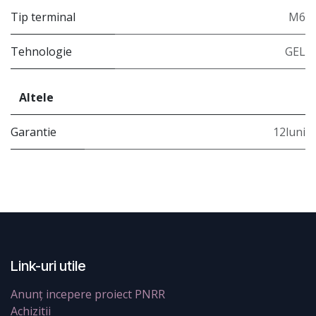
Tip terminal
M6
Tehnologie
GEL
Altele
Garantie
12luni
Link-uri utile
Anunț incepere proiect PNRR
Achizitii