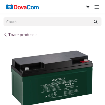
Sari la conținut
Toate produsele