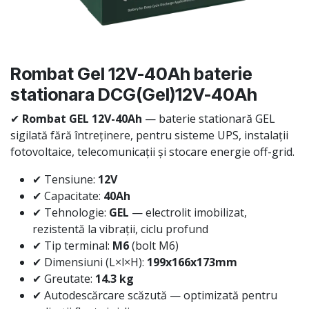
Rombat Gel 12V-40Ah baterie
stationara DCG(Gel)12V-40Ah
✔
Rombat GEL 12V-40Ah
— baterie stationară GEL
sigilată fără întreținere, pentru sisteme UPS, instalații
fotovoltaice, telecomunicații și stocare energie off-grid.
✔ Tensiune:
12V
✔ Capacitate:
40Ah
✔ Tehnologie:
GEL
— electrolit imobilizat,
rezistentă la vibrații, ciclu profund
✔ Tip terminal:
M6
(bolt M6)
✔ Dimensiuni (L×l×H):
199x166x173mm
✔ Greutate:
14.3 kg
✔ Autodescărcare scăzută — optimizată pentru