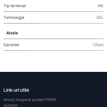
Tip terminal
M6
Tehnologie
GEL
Altele
Garantie
12luni
Link-uri utile
Anunț incepere proiect PNRR
Achizitii