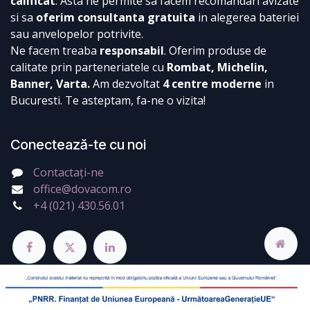
calificat
. Asta ne permite sa facem recomandari avizate
si sa
oferim consultanta gratuita
in alegerea bateriei
sau anvelopelor potrivite.
Ne facem treaba
responsabil
. Oferim produse de
calitate prin parteneriatele cu
Rombat, Michelin,
Banner, Varta.
Am dezvoltat
4 centre moderne
in
Bucuresti. Te asteptam, fa-ne o vizita!
Conectează-te cu noi
Contactați-ne
office@dovacom.ro
+4 (021) 430.56.01