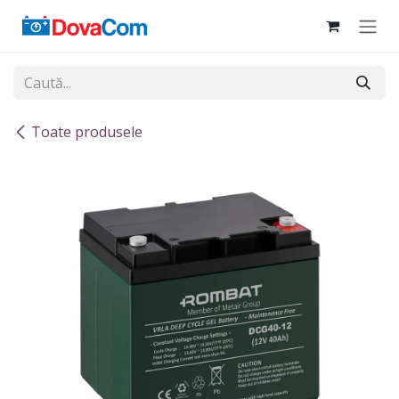
Sari la conținut
Toate produsele