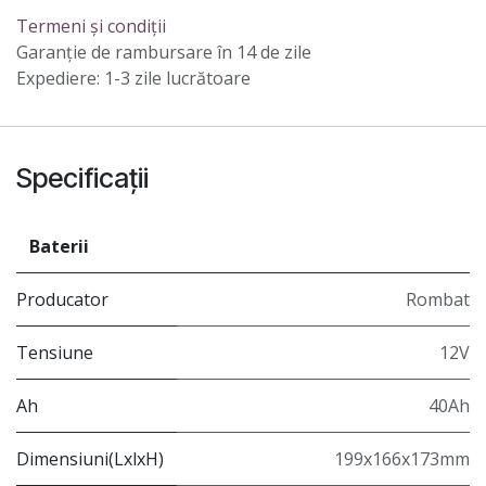
Termeni și condiții
Garanție de rambursare în 14 de zile
Expediere: 1-3 zile lucrătoare
Specificații
Baterii
Producator
Rombat
Tensiune
12V
Ah
40Ah
Dimensiuni(LxlxH)
199x166x173mm