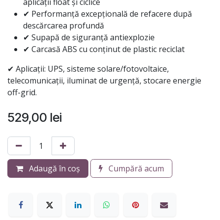
aplicații float și ciclice
✔ Performanță excepțională de refacere după
descărcarea profundă
✔ Supapă de siguranță antiexplozie
✔ Carcasă ABS cu conținut de plastic reciclat
✔ Aplicații: UPS, sisteme solare/fotovoltaice,
telecomunicații, iluminat de urgență, stocare energie
off-grid.
529,00
lei
Adaugă în coș
Cumpără acum